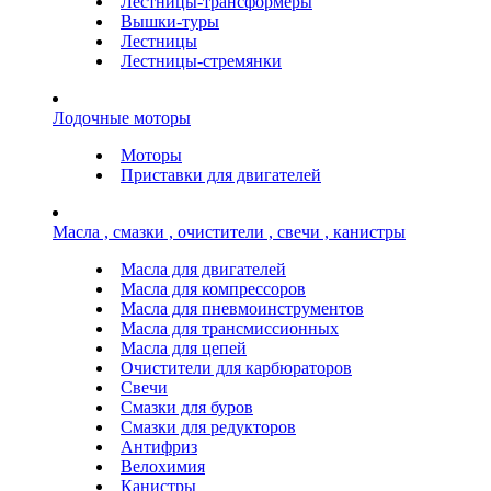
Лестницы-трансформеры
Вышки-туры
Лестницы
Лестницы-стремянки
Лодочные моторы
Моторы
Приставки для двигателей
Масла , смазки , очистители , свечи , канистры
Масла для двигателей
Масла для компрессоров
Масла для пневмоинструментов
Масла для трансмиссионных
Масла для цепей
Очистители для карбюраторов
Свечи
Смазки для буров
Смазки для редукторов
Антифриз
Велохимия
Канистры