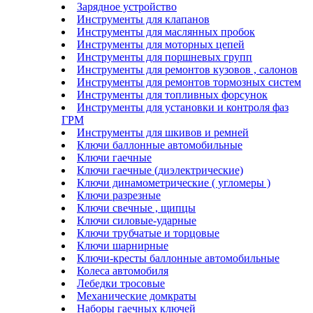
Зарядное устройство
Инструменты для клапанов
Инструменты для маслянных пробок
Инструменты для моторных цепей
Инструменты для поршневых групп
Инструменты для ремонтов кузовов , салонов
Инструменты для ремонтов тормозных систем
Инструменты для топливных форсунок
Инструменты для установки и контроля фаз
ГРМ
Инструменты для шкивов и ремней
Ключи баллонные автомобильные
Ключи гаечные
Ключи гаечные (диэлектрические)
Ключи динамометрические ( угломеры )
Ключи разрезные
Ключи свечные , щипцы
Ключи силовые-ударные
Ключи трубчатые и торцовые
Ключи шарнирные
Ключи-кресты баллонные автомобильные
Колеса автомобиля
Лебедки тросовые
Механические домкраты
Наборы гаечных ключей