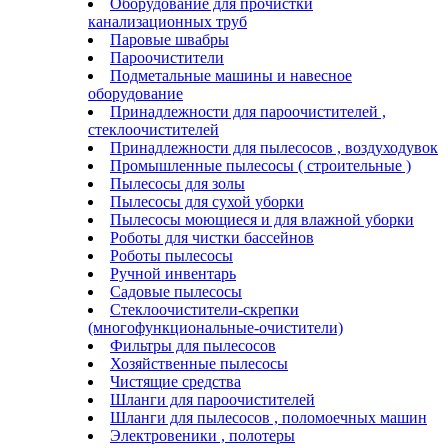
Оборудование для прочистки
канализационных труб
Паровые швабры
Пароочистители
Подметальные машины и навесное
оборудование
Принадлежности для пароочистителей ,
стеклоочистителей
Принадлежности для пылесосов , воздуходувок
Промышленные пылесосы ( строительные )
Пылесосы для золы
Пылесосы для сухой уборки
Пылесосы моющиеся и для влажной уборки
Роботы для чистки бассейнов
Роботы пылесосы
Ручной инвентарь
Садовые пылесосы
Стеклоочистители-скрепки
(многофункциональные-очистители)
Фильтры для пылесосов
Хозяйственные пылесосы
Чистящие средства
Шланги для пароочистителей
Шланги для пылесосов , поломоечных машин
Электровеники , полотеры