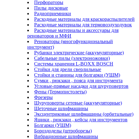
Перфораторы
Пилы дисковые
Радиоприемники
Расходные материалы для краскораспылителей
Расходные материалы для термовоздуходувок
Расходные материалы и аксессуары для
реноваторов и МФИ
Реноваторы (многофункциональный
инструмент)
Рубанки электрические (аккумуляторные)
Сабельные пилы (электроножовки)
Системы хранения L-BOXX BOSCH
Стойки для дрели сверлильные
Стойки и станины для болгарки (УШМ)
Сумки , рюкзаки , пояса для инструмента
Угловые-прямые насадки для шуруповертов
Фены (Термопистолеты)
Фрезеры
Шуруповерты сетевые (аккумуляторные)
Щеточные шлифмашины
Эксцентриковые шлифмашины (орбитальные)
Ящики , рюкзаки , кейсы для инструментов
Болгарки (УШМ)
Бороздоделы (штроборезы)
Вибрационные шлифмашины