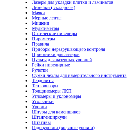
Лазеры для укладки плитки и ламинатов
Линейки ( складные )
Маяки
Мерные ленты
Мишени
Мультиметры
Оптические нивелиры
Пирометры
Правила
Приборы неразрушающего контроля
Приемники для лазеров
Пульты для лазерных уровней
Рейки нивелирные
Рулетки
Сумки-чехлы для измерительного инструмента
Теодолиты
Тепловизоры
Толщиномеры ЛКП
Угломеры и уклономеры
Угольники
Уровни
Шнуры для каменщиков
Штангенциркули
Штативы
Гидроуровни (водяные уровни)