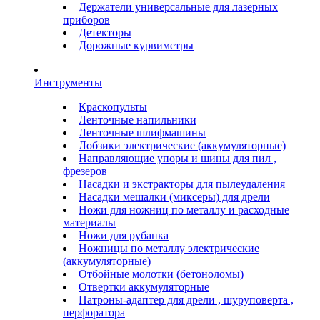
Держатели универсальные для лазерных
приборов
Детекторы
Дорожные курвиметры
Инструменты
Краскопульты
Ленточные напильники
Ленточные шлифмашины
Лобзики электрические (аккумуляторные)
Направляющие упоры и шины для пил ,
фрезеров
Насадки и экстракторы для пылеудаления
Насадки мешалки (миксеры) для дрели
Ножи для ножниц по металлу и расходные
материалы
Ножи для рубанка
Ножницы по металлу электрические
(аккумуляторные)
Отбойные молотки (бетоноломы)
Отвертки аккумуляторные
Патроны-адаптер для дрели , шуруповерта ,
перфоратора