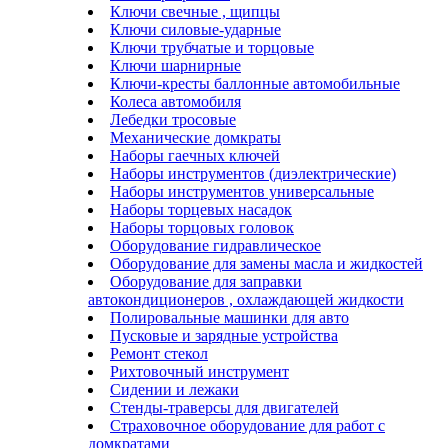
Ключи свечные , щипцы
Ключи силовые-ударные
Ключи трубчатые и торцовые
Ключи шарнирные
Ключи-кресты баллонные автомобильные
Колеса автомобиля
Лебедки тросовые
Механические домкраты
Наборы гаечных ключей
Наборы инструментов (диэлектрические)
Наборы инструментов универсальные
Наборы торцевых насадок
Наборы торцовых головок
Оборудование гидравлическое
Оборудование для замены масла и жидкостей
Оборудование для заправки
автокондиционеров , охлаждающей жидкости
Полировальные машинки для авто
Пусковые и зарядные устройства
Ремонт стекол
Рихтовочный инструмент
Сидении и лежаки
Стенды-траверсы для двигателей
Страховочное оборудование для работ с
домкратами