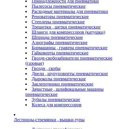
Принадлежности для пневматики
Пылесосы пневматические
Расходные материалы для пневматики
Реноваторы пневматические
Степлеры пневматические
Трещотки , щетки пневматические
Шланги для компрессоров (катушки)
Шприцы пневматические
Аэрографы пневматические
Бормашины , гравера пневматические
Гайковерты пневматические
Гвозде-скобозабиватели пневматические
(газовые)
Гвозди , скобы
Дрели , шуруповерты пневматические
Дыроколы пневматические
Заклепочники пневматические
Зачистные , шлифовальные машины
пневматические
Зубилы пневматические
Колеса для компрессоров
Лестницы-стремянки , вышки-туры