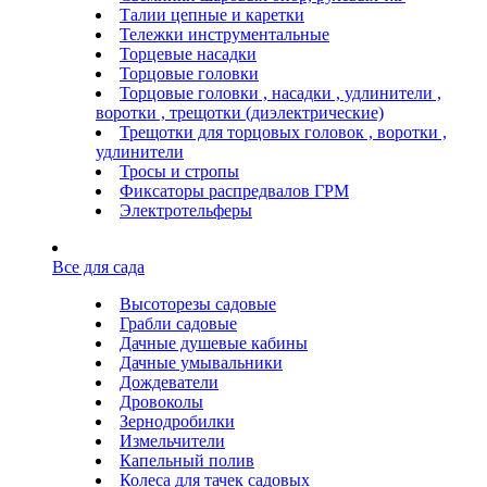
Талии цепные и каретки
Тележки инструментальные
Торцевые насадки
Торцовые головки
Торцовые головки , насадки , удлинители ,
воротки , трещотки (диэлектрические)
Трещотки для торцовых головок , воротки ,
удлинители
Тросы и стропы
Фиксаторы распредвалов ГРМ
Электротельферы
Все для сада
Высоторезы садовые
Грабли садовые
Дачные душевые кабины
Дачные умывальники
Дождеватели
Дровоколы
Зернодробилки
Измельчители
Капельный полив
Колеса для тачек садовых