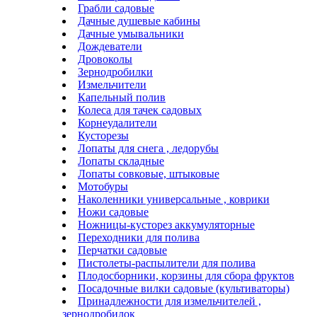
Грабли садовые
Дачные душевые кабины
Дачные умывальники
Дождеватели
Дровоколы
Зернодробилки
Измельчители
Капельный полив
Колеса для тачек садовых
Корнеудалители
Кусторезы
Лопаты для снега , ледорубы
Лопаты складные
Лопаты совковые, штыковые
Мотобуры
Наколенники универсальные , коврики
Ножи садовые
Ножницы-кусторез аккумуляторные
Переходники для полива
Перчатки садовые
Пистолеты-распылители для полива
Плодосборники, корзины для сбора фруктов
Посадочные вилки садовые (культиваторы)
Принадлежности для измельчителей ,
зернодробилок