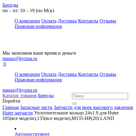
Бренды
пн – пт: 10 – 19 (по Мск)
О компании
Оплата
Доставка
Контакты
Отзывы
Правовая информация
Мы экономим ваше время и деньги
magaz@kyzma.ru
0
О компании
Оплата
Доставка
Контакты
Отзывы
Правовая информация
magaz@kyzma.ru
Каталог товаров
Бренды
Перейти
Главная
Запасные части
Запчасти для моек высокого давления
Huter запчасти
Уплотнительное кольцо 24х1.9 для Huter
105(все модели),135(все модели),M135-HP(20) LAND
Автоинструмент