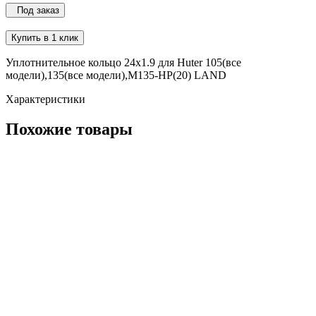
Под заказ
Купить в 1 клик
Уплотнительное кольцо 24х1.9 для Huter 105(все
модели),135(все модели),M135-HP(20) LAND
Характеристики
Похожие товары
Колесо - 160 Hummer для моек Karcher K2-K5 (5.515-397.3)
5.515-397.3
В наличии
3 926 ₽
В корзину
Пружина винтовая для моек Karcher K2 (5.332-464.0)
5.332-464.0
В наличии
1 326 ₽
В корзину