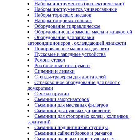
Наборы инструментов (диэлектрические)
Наборы инструментов универсальные
Наборы торцевых насадок
Наборы торцовых головок
Оборудование гидравлическое
Оборудование для замены масла и жидкостей
Оборудование для заправки
автокондиционеров , охлаждающей жидкости
Полировальные машинки для авто
Пусковые и зарядные устройства
Ремонт стекол
Рихтовочный инструмент
Сидении и лежаки
Стенды-траверсы для двигателей
Страховочное оборудование для работ с
домкратами
Стяжки пружин
Сьемники амортизаторов
Сьемники для масляных фильтров
Сьемники для рулевых управлений
Сьемники для стопорных колец , колпачков ,
зажиганий
Сьемники подшипников-ступицы
Сьемники сайлентблоков и рычагов
Сьемники шаровых опор, рулевых тяг