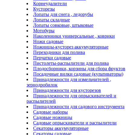
Корнеудалители
Кусторезы
Лопаты для снега , ледорубы
Лопаты складные
Лопаты совковые, штыковые
Мотобуры
Наколенники универсальные , коврики
Ножи садовые
Ножницы-кусторез аккумуляторные
Переходники для полива
Перчатки садовые
Пистолеты-распылители для полива
Плодосборники, корзины для сбора фруктов
Посадочные вилки садовые (культиваторы)
Принадлежности для измельчителей ,
зернодробилок
Принадлежности для кусторезов
Принадлежности для опрыскивателей и
распылителей
Принадлежности для садового инструмента
Садовые наборы
Садовые ножницы
Садовые опрыскиватели и распылители
Секаторы аккумуляторные
Секаторы садовые