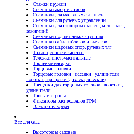
Стяжки пружин
Сьемники амортизаторов
Сьемники для масляных фильтров
Сьемники для рулевых управлений
Сьемники для стопорных колец , колпачков ,
зажиганий
Сьемники подшипников-ступицы
Сьемники сайлентблоков и рычагов
Сьемники шаровых опор, рулевых тяг
Талии цепные и каретки
Тележки инструментальные
Торцевые насадки
Торцовые головки
Торцовые головки , насадки , удлинители ,
воротки , трещотки (диэлектрические)
Трещотки для торцовых головок , воротки ,
удлинители
Тросы и стропы
Фиксаторы распредвалов ГРМ
Электротельферы
Все для сада
Высоторезы садовые