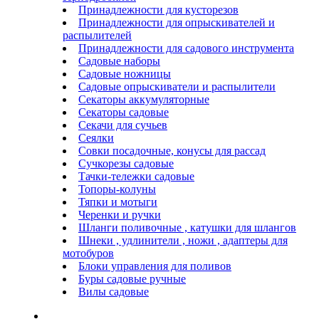
Принадлежности для кусторезов
Принадлежности для опрыскивателей и
распылителей
Принадлежности для садового инструмента
Садовые наборы
Садовые ножницы
Садовые опрыскиватели и распылители
Секаторы аккумуляторные
Секаторы садовые
Секачи для сучьев
Сеялки
Совки посадочные, конусы для рассад
Сучкорезы садовые
Тачки-тележки садовые
Топоры-колуны
Тяпки и мотыги
Черенки и ручки
Шланги поливочные , катушки для шлангов
Шнеки , удлинители , ножи , адаптеры для
мотобуров
Блоки управления для поливов
Буры садовые ручные
Вилы садовые