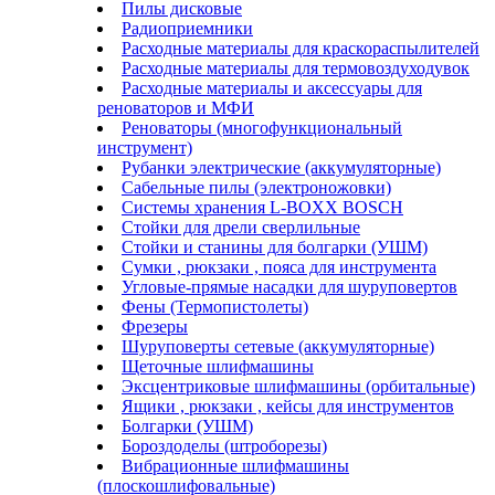
Пилы дисковые
Радиоприемники
Расходные материалы для краскораспылителей
Расходные материалы для термовоздуходувок
Расходные материалы и аксессуары для
реноваторов и МФИ
Реноваторы (многофункциональный
инструмент)
Рубанки электрические (аккумуляторные)
Сабельные пилы (электроножовки)
Системы хранения L-BOXX BOSCH
Стойки для дрели сверлильные
Стойки и станины для болгарки (УШМ)
Сумки , рюкзаки , пояса для инструмента
Угловые-прямые насадки для шуруповертов
Фены (Термопистолеты)
Фрезеры
Шуруповерты сетевые (аккумуляторные)
Щеточные шлифмашины
Эксцентриковые шлифмашины (орбитальные)
Ящики , рюкзаки , кейсы для инструментов
Болгарки (УШМ)
Бороздоделы (штроборезы)
Вибрационные шлифмашины
(плоскошлифовальные)