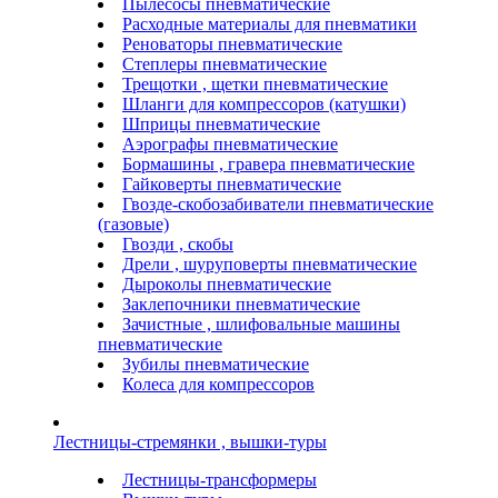
Пылесосы пневматические
Расходные материалы для пневматики
Реноваторы пневматические
Степлеры пневматические
Трещотки , щетки пневматические
Шланги для компрессоров (катушки)
Шприцы пневматические
Аэрографы пневматические
Бормашины , гравера пневматические
Гайковерты пневматические
Гвозде-скобозабиватели пневматические
(газовые)
Гвозди , скобы
Дрели , шуруповерты пневматические
Дыроколы пневматические
Заклепочники пневматические
Зачистные , шлифовальные машины
пневматические
Зубилы пневматические
Колеса для компрессоров
Лестницы-стремянки , вышки-туры
Лестницы-трансформеры