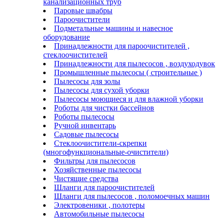
канализационных труб
Паровые швабры
Пароочистители
Подметальные машины и навесное
оборудование
Принадлежности для пароочистителей ,
стеклоочистителей
Принадлежности для пылесосов , воздуходувок
Промышленные пылесосы ( строительные )
Пылесосы для золы
Пылесосы для сухой уборки
Пылесосы моющиеся и для влажной уборки
Роботы для чистки бассейнов
Роботы пылесосы
Ручной инвентарь
Садовые пылесосы
Стеклоочистители-скрепки
(многофункциональные-очистители)
Фильтры для пылесосов
Хозяйственные пылесосы
Чистящие средства
Шланги для пароочистителей
Шланги для пылесосов , поломоечных машин
Электровеники , полотеры
Автомобильные пылесосы