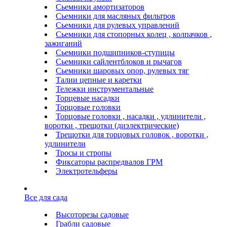
Сьемники амортизаторов
Сьемники для масляных фильтров
Сьемники для рулевых управлений
Сьемники для стопорных колец , колпачков ,
зажиганий
Сьемники подшипников-ступицы
Сьемники сайлентблоков и рычагов
Сьемники шаровых опор, рулевых тяг
Талии цепные и каретки
Тележки инструментальные
Торцевые насадки
Торцовые головки
Торцовые головки , насадки , удлинители ,
воротки , трещотки (диэлектрические)
Трещотки для торцовых головок , воротки ,
удлинители
Тросы и стропы
Фиксаторы распредвалов ГРМ
Электротельферы
Все для сада
Высоторезы садовые
Грабли садовые