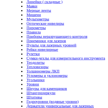
Линейки ( складные )
Маяки
Мерные ленты
Мишени
Мультиметры
Оптические нивелиры
Пирометры
Правила
Приборы неразрушающего контроля
Приемники для лазеров
Пульты для лазерных уровней
Рейки нивелирные
Рулетки
Сумки-чехлы для измерительного инструмента
Теодолиты
Тепловизоры
Толщиномеры ЛКП
Угломеры и уклономеры
Угольники
Уровни
Шнуры для каменщиков
Штангенциркули
Штативы
Гидроуровни (водяные уровни)
Держатели универсальные для лазерных