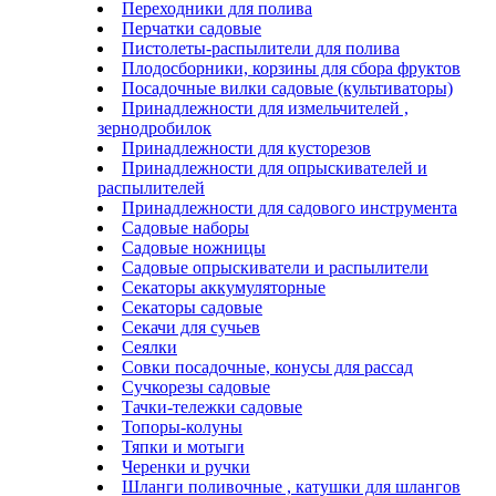
Переходники для полива
Перчатки садовые
Пистолеты-распылители для полива
Плодосборники, корзины для сбора фруктов
Посадочные вилки садовые (культиваторы)
Принадлежности для измельчителей ,
зернодробилок
Принадлежности для кусторезов
Принадлежности для опрыскивателей и
распылителей
Принадлежности для садового инструмента
Садовые наборы
Садовые ножницы
Садовые опрыскиватели и распылители
Секаторы аккумуляторные
Секаторы садовые
Секачи для сучьев
Сеялки
Совки посадочные, конусы для рассад
Сучкорезы садовые
Тачки-тележки садовые
Топоры-колуны
Тяпки и мотыги
Черенки и ручки
Шланги поливочные , катушки для шлангов