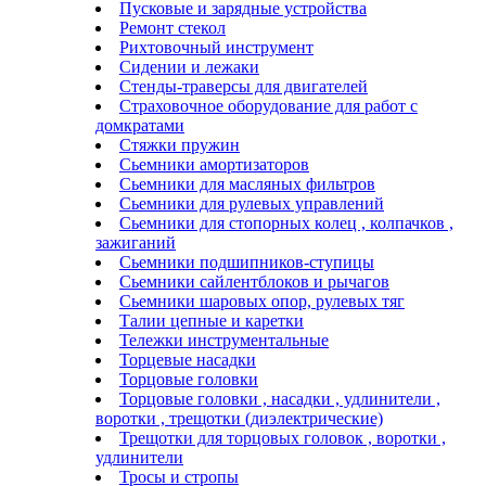
Пусковые и зарядные устройства
Ремонт стекол
Рихтовочный инструмент
Сидении и лежаки
Стенды-траверсы для двигателей
Страховочное оборудование для работ с
домкратами
Стяжки пружин
Сьемники амортизаторов
Сьемники для масляных фильтров
Сьемники для рулевых управлений
Сьемники для стопорных колец , колпачков ,
зажиганий
Сьемники подшипников-ступицы
Сьемники сайлентблоков и рычагов
Сьемники шаровых опор, рулевых тяг
Талии цепные и каретки
Тележки инструментальные
Торцевые насадки
Торцовые головки
Торцовые головки , насадки , удлинители ,
воротки , трещотки (диэлектрические)
Трещотки для торцовых головок , воротки ,
удлинители
Тросы и стропы