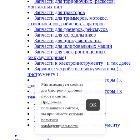
Запчасти для торцовочных (раскосов),
монтажных пил
Запчасти для тракторов
Запчасти для триммеров, мотокос,
газонокосилок, райдеров, аэраторов
Запчасти для фрезеров, рейсмусов
Запчасти для холодильников
Запчасти для циркулярных пил
Запчасти для шлифовальных машин
Запчасти для электропил цепных
(аккумуляторные)
Запчасти к электроинструменту , и так далее
Зарядные устройства и аккумуляторы ( к
инструменту )
Зарядные устройства и аккумуляторы ( к
Мы используем cookies
садовой техники )
для быстрой и удобной
Зарядные устройства и аккумуляторы ( к
работы сайта.
тяжелой техники )
Продолжая
Кейсы от инструментов
ОК
Плавные пуски
пользоваться сайтом,
Ремни для бензо/электро техники
вы принимаете
условия
Термостаты
политики
Щетки угольные к электроинструменту
конфиденциальности
.