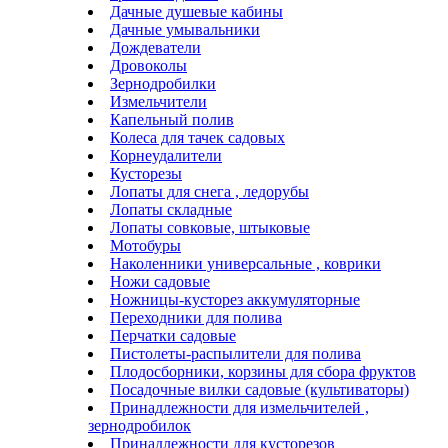
Дачные душевые кабины
Дачные умывальники
Дождеватели
Дровоколы
Зернодробилки
Измельчители
Капельный полив
Колеса для тачек садовых
Корнеудалители
Кусторезы
Лопаты для снега , ледорубы
Лопаты складные
Лопаты совковые, штыковые
Мотобуры
Наколенники универсальные , коврики
Ножи садовые
Ножницы-кусторез аккумуляторные
Переходники для полива
Перчатки садовые
Пистолеты-распылители для полива
Плодосборники, корзины для сбора фруктов
Посадочные вилки садовые (культиваторы)
Принадлежности для измельчителей ,
зернодробилок
Принадлежности для кусторезов