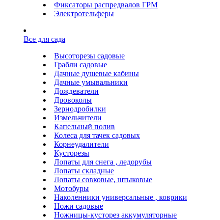
Фиксаторы распредвалов ГРМ
Электротельферы
Все для сада
Высоторезы садовые
Грабли садовые
Дачные душевые кабины
Дачные умывальники
Дождеватели
Дровоколы
Зернодробилки
Измельчители
Капельный полив
Колеса для тачек садовых
Корнеудалители
Кусторезы
Лопаты для снега , ледорубы
Лопаты складные
Лопаты совковые, штыковые
Мотобуры
Наколенники универсальные , коврики
Ножи садовые
Ножницы-кусторез аккумуляторные