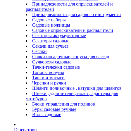
Принадлежности для опрыскивателей и
распылителей
Принадлежности для садового инструмента
Садовые наборы
Садовые ножницы
Садовые опрыскиватели и распылители
Секаторы аккумуляторные
Секаторы садовые
Секачи для сучьев
Сеялки
Совки посадочные, конусы для рассад
Сучкорезы садовые
Тачки-тележки садовые
Топоры-колуны
Тяпки и мотыги
Черенки и ручки
Шланги поливочные , катушки для шлангов
Шнеки , удлинители , ножи , адаптеры для
мотобуров
Блоки управления для поливов
Буры садовые ручные
Вилы садовые
Генераторы