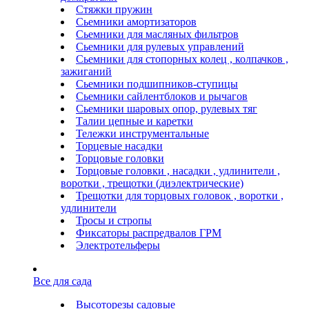
Стяжки пружин
Сьемники амортизаторов
Сьемники для масляных фильтров
Сьемники для рулевых управлений
Сьемники для стопорных колец , колпачков ,
зажиганий
Сьемники подшипников-ступицы
Сьемники сайлентблоков и рычагов
Сьемники шаровых опор, рулевых тяг
Талии цепные и каретки
Тележки инструментальные
Торцевые насадки
Торцовые головки
Торцовые головки , насадки , удлинители ,
воротки , трещотки (диэлектрические)
Трещотки для торцовых головок , воротки ,
удлинители
Тросы и стропы
Фиксаторы распредвалов ГРМ
Электротельферы
Все для сада
Высоторезы садовые