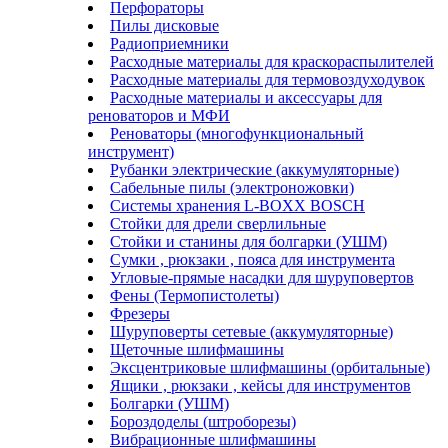
Перфораторы
Пилы дисковые
Радиоприемники
Расходные материалы для краскораспылителей
Расходные материалы для термовоздуходувок
Расходные материалы и аксессуары для
реноваторов и МФИ
Реноваторы (многофункциональный
инструмент)
Рубанки электрические (аккумуляторные)
Сабельные пилы (электроножовки)
Системы хранения L-BOXX BOSCH
Стойки для дрели сверлильные
Стойки и станины для болгарки (УШМ)
Сумки , рюкзаки , пояса для инструмента
Угловые-прямые насадки для шуруповертов
Фены (Термопистолеты)
Фрезеры
Шуруповерты сетевые (аккумуляторные)
Щеточные шлифмашины
Эксцентриковые шлифмашины (орбитальные)
Ящики , рюкзаки , кейсы для инструментов
Болгарки (УШМ)
Бороздоделы (штроборезы)
Вибрационные шлифмашины