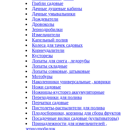
Грабли садовые
Дачные душевые кабины
Дачные умывальники
Дождеватели
Дровоколы
Зернодробилки
Измельчители
Капельный полив
Колеса для тачек садовых
Корнеудалители
Кусторезы
Лопаты для снега , ледорубы
Лопаты складные
Лопаты совковые, штыковые
Мотобуры
Наколенники универсальные , коврики
Ножи садовые
Ножницы-кусторез аккумуляторные
Переходники для полива
Перчатки садовые
Пистолеты-распылители для полива
Плодосборники, корзины для сбора фруктов
Посадочные вилки садовые (культиваторы)
Принадлежности для измельчителей ,
зернодробилок