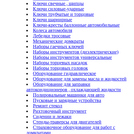
Ключи свечные , щипцы
Ключи силовые-ударные
Ключи трубчатые и торцовые
Ключи шарнирные
Ключи-кресты баллонные автомобильные
Колеса автомобиля
Лебедки тросовые
Механические домкраты
Наборы гаечных ключей
Наборы инструментов (диэлектрические)
Наборы инструментов универсальные
Наборы торцевых насадок
Наборы торцовых головок
Оборудование гидравлическое
Оборудование для замены масла и жидкостей
Оборудование для заправки
автокондиционеров , охлаждающей жидкости
Полировальные машинки для авто
Пусковые и зарядные устройства
Ремонт стекол
Рихтовочный инструмент
Сидении и лежаки
Стенды-траверсы для двигателей
Страховочное оборудование для работ с
домкратами