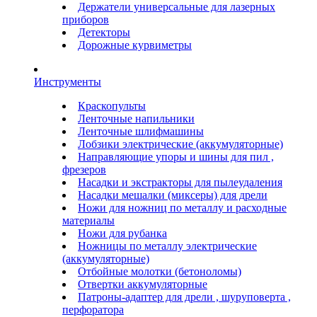
Держатели универсальные для лазерных
приборов
Детекторы
Дорожные курвиметры
Инструменты
Краскопульты
Ленточные напильники
Ленточные шлифмашины
Лобзики электрические (аккумуляторные)
Направляющие упоры и шины для пил ,
фрезеров
Насадки и экстракторы для пылеудаления
Насадки мешалки (миксеры) для дрели
Ножи для ножниц по металлу и расходные
материалы
Ножи для рубанка
Ножницы по металлу электрические
(аккумуляторные)
Отбойные молотки (бетоноломы)
Отвертки аккумуляторные
Патроны-адаптер для дрели , шуруповерта ,
перфоратора