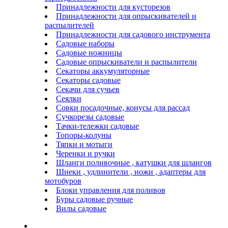
Принадлежности для кусторезов
Принадлежности для опрыскивателей и
распылителей
Принадлежности для садового инструмента
Садовые наборы
Садовые ножницы
Садовые опрыскиватели и распылители
Секаторы аккумуляторные
Секаторы садовые
Секачи для сучьев
Сеялки
Совки посадочные, конусы для рассад
Сучкорезы садовые
Тачки-тележки садовые
Топоры-колуны
Тяпки и мотыги
Черенки и ручки
Шланги поливочные , катушки для шлангов
Шнеки , удлинители , ножи , адаптеры для
мотобуров
Блоки управления для поливов
Буры садовые ручные
Вилы садовые