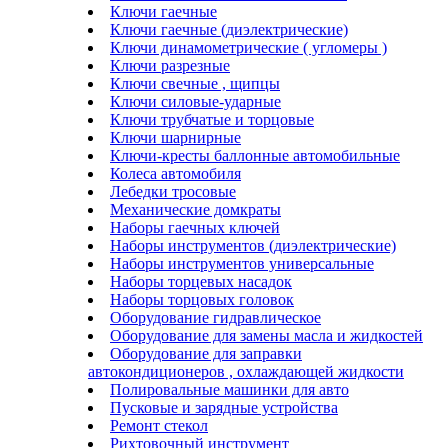
Ключи гаечные
Ключи гаечные (диэлектрические)
Ключи динамометрические ( угломеры )
Ключи разрезные
Ключи свечные , щипцы
Ключи силовые-ударные
Ключи трубчатые и торцовые
Ключи шарнирные
Ключи-кресты баллонные автомобильные
Колеса автомобиля
Лебедки тросовые
Механические домкраты
Наборы гаечных ключей
Наборы инструментов (диэлектрические)
Наборы инструментов универсальные
Наборы торцевых насадок
Наборы торцовых головок
Оборудование гидравлическое
Оборудование для замены масла и жидкостей
Оборудование для заправки
автокондиционеров , охлаждающей жидкости
Полировальные машинки для авто
Пусковые и зарядные устройства
Ремонт стекол
Рихтовочный инструмент