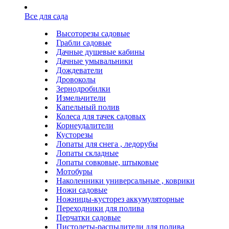
Все для сада
Высоторезы садовые
Грабли садовые
Дачные душевые кабины
Дачные умывальники
Дождеватели
Дровоколы
Зернодробилки
Измельчители
Капельный полив
Колеса для тачек садовых
Корнеудалители
Кусторезы
Лопаты для снега , ледорубы
Лопаты складные
Лопаты совковые, штыковые
Мотобуры
Наколенники универсальные , коврики
Ножи садовые
Ножницы-кусторез аккумуляторные
Переходники для полива
Перчатки садовые
Пистолеты-распылители для полива