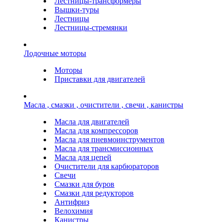
Лестницы-трансформеры
Вышки-туры
Лестницы
Лестницы-стремянки
Лодочные моторы
Моторы
Приставки для двигателей
Масла , смазки , очистители , свечи , канистры
Масла для двигателей
Масла для компрессоров
Масла для пневмоинструментов
Масла для трансмиссионных
Масла для цепей
Очистители для карбюраторов
Свечи
Смазки для буров
Смазки для редукторов
Антифриз
Велохимия
Канистры