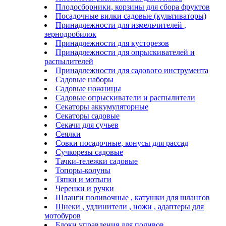
Плодосборники, корзины для сбора фруктов
Посадочные вилки садовые (культиваторы)
Принадлежности для измельчителей ,
зернодробилок
Принадлежности для кусторезов
Принадлежности для опрыскивателей и
распылителей
Принадлежности для садового инструмента
Садовые наборы
Садовые ножницы
Садовые опрыскиватели и распылители
Секаторы аккумуляторные
Секаторы садовые
Секачи для сучьев
Сеялки
Совки посадочные, конусы для рассад
Сучкорезы садовые
Тачки-тележки садовые
Топоры-колуны
Тяпки и мотыги
Черенки и ручки
Шланги поливочные , катушки для шлангов
Шнеки , удлинители , ножи , адаптеры для
мотобуров
Блоки управления для поливов