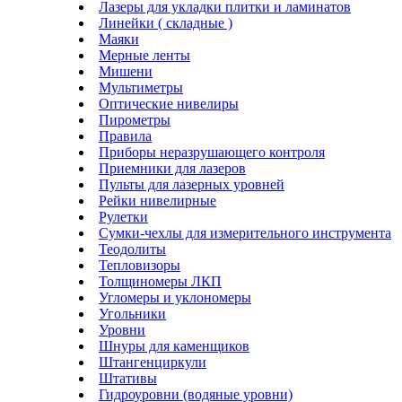
Лазеры для укладки плитки и ламинатов
Линейки ( складные )
Маяки
Мерные ленты
Мишени
Мультиметры
Оптические нивелиры
Пирометры
Правила
Приборы неразрушающего контроля
Приемники для лазеров
Пульты для лазерных уровней
Рейки нивелирные
Рулетки
Сумки-чехлы для измерительного инструмента
Теодолиты
Тепловизоры
Толщиномеры ЛКП
Угломеры и уклономеры
Угольники
Уровни
Шнуры для каменщиков
Штангенциркули
Штативы
Гидроуровни (водяные уровни)