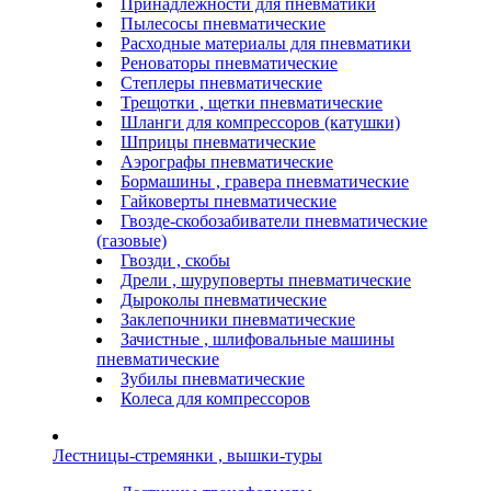
Принадлежности для пневматики
Пылесосы пневматические
Расходные материалы для пневматики
Реноваторы пневматические
Степлеры пневматические
Трещотки , щетки пневматические
Шланги для компрессоров (катушки)
Шприцы пневматические
Аэрографы пневматические
Бормашины , гравера пневматические
Гайковерты пневматические
Гвозде-скобозабиватели пневматические
(газовые)
Гвозди , скобы
Дрели , шуруповерты пневматические
Дыроколы пневматические
Заклепочники пневматические
Зачистные , шлифовальные машины
пневматические
Зубилы пневматические
Колеса для компрессоров
Лестницы-стремянки , вышки-туры