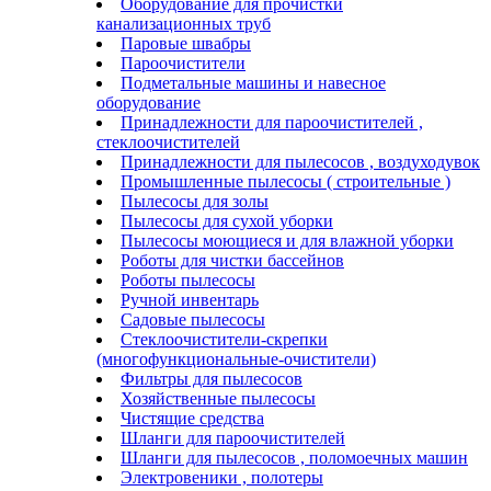
Оборудование для прочистки
канализационных труб
Паровые швабры
Пароочистители
Подметальные машины и навесное
оборудование
Принадлежности для пароочистителей ,
стеклоочистителей
Принадлежности для пылесосов , воздуходувок
Промышленные пылесосы ( строительные )
Пылесосы для золы
Пылесосы для сухой уборки
Пылесосы моющиеся и для влажной уборки
Роботы для чистки бассейнов
Роботы пылесосы
Ручной инвентарь
Садовые пылесосы
Стеклоочистители-скрепки
(многофункциональные-очистители)
Фильтры для пылесосов
Хозяйственные пылесосы
Чистящие средства
Шланги для пароочистителей
Шланги для пылесосов , поломоечных машин
Электровеники , полотеры