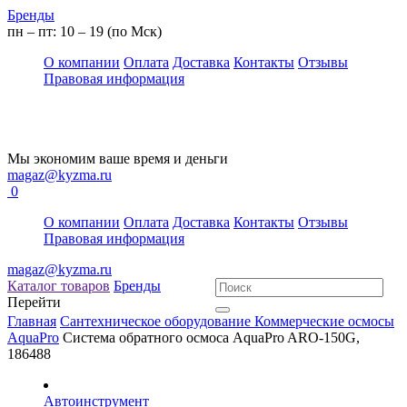
Бренды
пн – пт: 10 – 19 (по Мск)
О компании
Оплата
Доставка
Контакты
Отзывы
Правовая информация
Мы экономим ваше время и деньги
magaz@kyzma.ru
0
О компании
Оплата
Доставка
Контакты
Отзывы
Правовая информация
magaz@kyzma.ru
Каталог товаров
Бренды
Перейти
Главная
Сантехническое оборудование
Коммерческие осмосы
AquaPro
Система обратного осмоса AquaPro ARO-150G,
186488
Автоинструмент