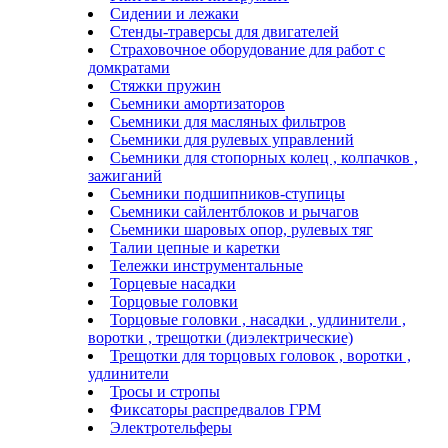
Сидении и лежаки
Стенды-траверсы для двигателей
Страховочное оборудование для работ с
домкратами
Стяжки пружин
Сьемники амортизаторов
Сьемники для масляных фильтров
Сьемники для рулевых управлений
Сьемники для стопорных колец , колпачков ,
зажиганий
Сьемники подшипников-ступицы
Сьемники сайлентблоков и рычагов
Сьемники шаровых опор, рулевых тяг
Талии цепные и каретки
Тележки инструментальные
Торцевые насадки
Торцовые головки
Торцовые головки , насадки , удлинители ,
воротки , трещотки (диэлектрические)
Трещотки для торцовых головок , воротки ,
удлинители
Тросы и стропы
Фиксаторы распредвалов ГРМ
Электротельферы