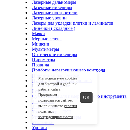
Лазерные дальномеры
Лазерные нивелиры
Лазерные построители
Лазерные уровни
Лазеры для укладки плитки и ламинатов
Линейки ( складные )
Маяки
Мерные ленты
Мишени
Мультиметры
Оптические нивелиры
Пирометры
Правила
Приборы неразрушающего контроля
Приемники для лазеров
Мы используем cookies
Пульты для лазерных уровней
для быстрой и удобной
Рейки нивелирные
работы сайта.
Рулетки
Продолжая
Сумки-чехлы для измерительного инструмента
ОК
пользоваться сайтом,
Теодолиты
вы принимаете
условия
Тепловизоры
политики
Толщиномеры ЛКП
конфиденциальности
.
Угломеры и уклономеры
Угольники
Уровни