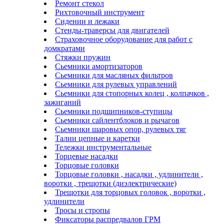
Ремонт стекол
Рихтовочный инструмент
Сидении и лежаки
Стенды-траверсы для двигателей
Страховочное оборудование для работ с
домкратами
Стяжки пружин
Сьемники амортизаторов
Сьемники для масляных фильтров
Сьемники для рулевых управлений
Сьемники для стопорных колец , колпачков ,
зажиганий
Сьемники подшипников-ступицы
Сьемники сайлентблоков и рычагов
Сьемники шаровых опор, рулевых тяг
Талии цепные и каретки
Тележки инструментальные
Торцевые насадки
Торцовые головки
Торцовые головки , насадки , удлинители ,
воротки , трещотки (диэлектрические)
Трещотки для торцовых головок , воротки ,
удлинители
Тросы и стропы
Фиксаторы распредвалов ГРМ