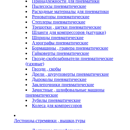
Принадлежности для пневматики
Пылесосы пневматические
Расходные материалы для пневматики
Реноваторы пневматические
Степлеры пневматические
Трещотки , щетки пневматические
Шланги для компрессоров (катушки)
Шприцы пневматические
Аэрографы пневматические
Бормашины , гравера пневматические
Гайковерты пневматические
Гвозде-скобозабиватели пневматические
(газовые)
Гвозди , скобы
Дрели , шуруповерты пневматические
Дыроколы пневматические
Заклепочники пневматические
Зачистные , шлифовальные машины
пневматические
Зубилы пневматические
Колеса для компрессоров
Лестницы-стремянки , вышки-туры