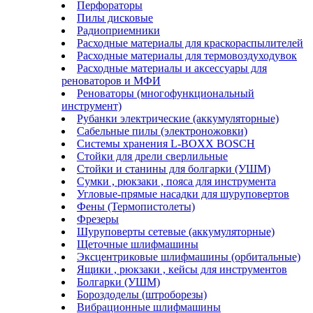
Перфораторы
Пилы дисковые
Радиоприемники
Расходные материалы для краскораспылителей
Расходные материалы для термовоздуходувок
Расходные материалы и аксессуары для
реноваторов и МФИ
Реноваторы (многофункциональный
инструмент)
Рубанки электрические (аккумуляторные)
Сабельные пилы (электроножовки)
Системы хранения L-BOXX BOSCH
Стойки для дрели сверлильные
Стойки и станины для болгарки (УШМ)
Сумки , рюкзаки , пояса для инструмента
Угловые-прямые насадки для шуруповертов
Фены (Термопистолеты)
Фрезеры
Шуруповерты сетевые (аккумуляторные)
Щеточные шлифмашины
Эксцентриковые шлифмашины (орбитальные)
Ящики , рюкзаки , кейсы для инструментов
Болгарки (УШМ)
Бороздоделы (штроборезы)
Вибрационные шлифмашины