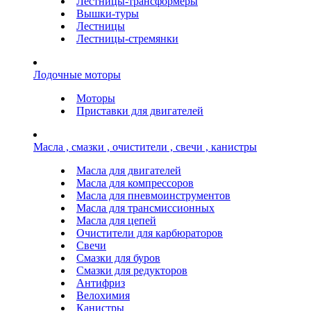
Лестницы-трансформеры
Вышки-туры
Лестницы
Лестницы-стремянки
Лодочные моторы
Моторы
Приставки для двигателей
Масла , смазки , очистители , свечи , канистры
Масла для двигателей
Масла для компрессоров
Масла для пневмоинструментов
Масла для трансмиссионных
Масла для цепей
Очистители для карбюраторов
Свечи
Смазки для буров
Смазки для редукторов
Антифриз
Велохимия
Канистры