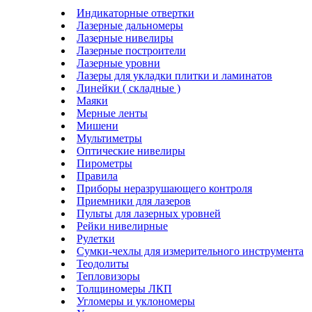
Индикаторные отвертки
Лазерные дальномеры
Лазерные нивелиры
Лазерные построители
Лазерные уровни
Лазеры для укладки плитки и ламинатов
Линейки ( складные )
Маяки
Мерные ленты
Мишени
Мультиметры
Оптические нивелиры
Пирометры
Правила
Приборы неразрушающего контроля
Приемники для лазеров
Пульты для лазерных уровней
Рейки нивелирные
Рулетки
Сумки-чехлы для измерительного инструмента
Теодолиты
Тепловизоры
Толщиномеры ЛКП
Угломеры и уклономеры