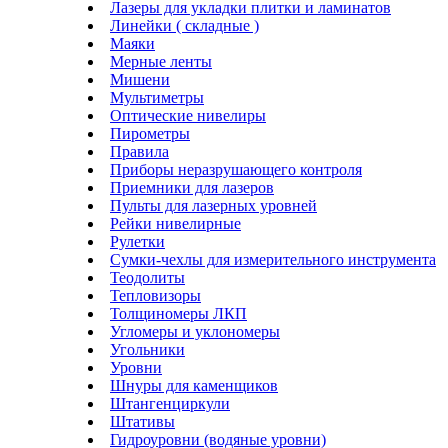
Лазеры для укладки плитки и ламинатов
Линейки ( складные )
Маяки
Мерные ленты
Мишени
Мультиметры
Оптические нивелиры
Пирометры
Правила
Приборы неразрушающего контроля
Приемники для лазеров
Пульты для лазерных уровней
Рейки нивелирные
Рулетки
Сумки-чехлы для измерительного инструмента
Теодолиты
Тепловизоры
Толщиномеры ЛКП
Угломеры и уклономеры
Угольники
Уровни
Шнуры для каменщиков
Штангенциркули
Штативы
Гидроуровни (водяные уровни)