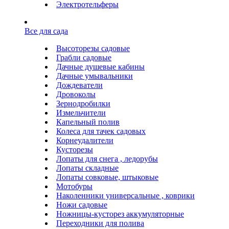
Электротельферы
Все для сада
Высоторезы садовые
Грабли садовые
Дачные душевые кабины
Дачные умывальники
Дождеватели
Дровоколы
Зернодробилки
Измельчители
Капельный полив
Колеса для тачек садовых
Корнеудалители
Кусторезы
Лопаты для снега , ледорубы
Лопаты складные
Лопаты совковые, штыковые
Мотобуры
Наколенники универсальные , коврики
Ножи садовые
Ножницы-кусторез аккумуляторные
Переходники для полива