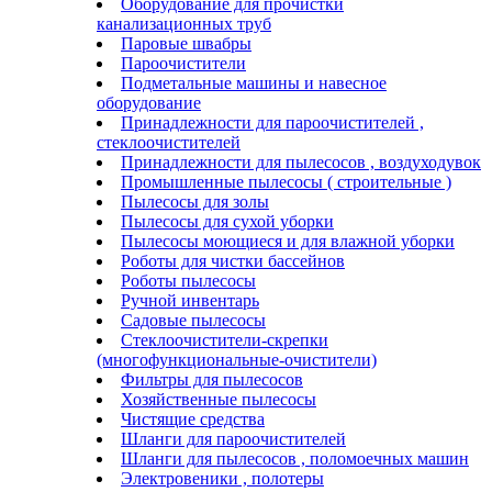
Оборудование для прочистки
канализационных труб
Паровые швабры
Пароочистители
Подметальные машины и навесное
оборудование
Принадлежности для пароочистителей ,
стеклоочистителей
Принадлежности для пылесосов , воздуходувок
Промышленные пылесосы ( строительные )
Пылесосы для золы
Пылесосы для сухой уборки
Пылесосы моющиеся и для влажной уборки
Роботы для чистки бассейнов
Роботы пылесосы
Ручной инвентарь
Садовые пылесосы
Стеклоочистители-скрепки
(многофункциональные-очистители)
Фильтры для пылесосов
Хозяйственные пылесосы
Чистящие средства
Шланги для пароочистителей
Шланги для пылесосов , поломоечных машин
Электровеники , полотеры