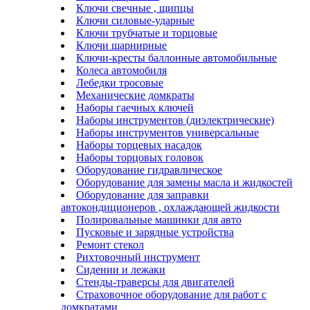
Ключи свечные , щипцы
Ключи силовые-ударные
Ключи трубчатые и торцовые
Ключи шарнирные
Ключи-кресты баллонные автомобильные
Колеса автомобиля
Лебедки тросовые
Механические домкраты
Наборы гаечных ключей
Наборы инструментов (диэлектрические)
Наборы инструментов универсальные
Наборы торцевых насадок
Наборы торцовых головок
Оборудование гидравлическое
Оборудование для замены масла и жидкостей
Оборудование для заправки
автокондиционеров , охлаждающей жидкости
Полировальные машинки для авто
Пусковые и зарядные устройства
Ремонт стекол
Рихтовочный инструмент
Сидении и лежаки
Стенды-траверсы для двигателей
Страховочное оборудование для работ с
домкратами