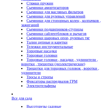
Стяжки пружин
Сьемники амортизаторов
Сьемники для масляных фильтров
Сьемники для рулевых управлений
Сьемники для стопорных колец , колпачков ,
зажиганий
Сьемники подшипников-ступицы
Сьемники сайлентблоков и рычагов
Сьемники шаровых опор, рулевых тяг
Талии цепные и каретки
Тележки инструментальные
Торцевые насадки
Торцовые головки
Торцовые головки , насадки , удлинители ,
воротки , трещотки (диэлектрические)
Трещотки для торцовых головок , воротки ,
удлинители
Тросы и стропы
Фиксаторы распредвалов ГРМ
Электротельферы
Все для сада
Высоторезы садовые