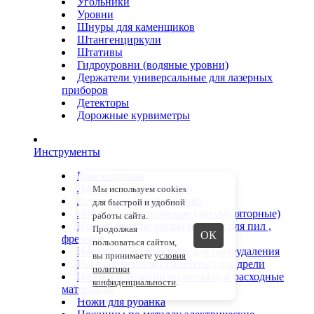
Угольники
Уровни
Шнуры для каменщиков
Штангенциркули
Штативы
Гидроуровни (водяные уровни)
Держатели универсальные для лазерных
приборов
Детекторы
Дорожные курвиметры
Инструменты
Краскопульты
Ленточные напильники
Мы используем cookies
Ленточные шлифмашины
для быстрой и удобной
Лобзики электрические (аккумуляторные)
работы сайта.
Направляющие упоры и шины для пил ,
Продолжая
ОК
фрезеров
пользоваться сайтом,
Насадки и экстракторы для пылеудаления
вы принимаете
условия
Насадки мешалки (миксеры) для дрели
политики
Ножи для ножниц по металлу и расходные
конфиденциальности
.
материалы
Ножи для рубанка