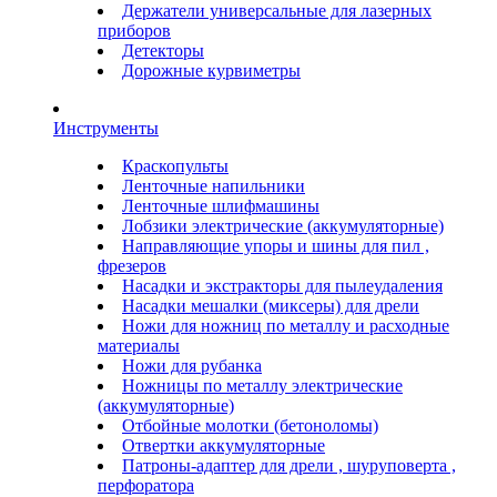
Держатели универсальные для лазерных
приборов
Детекторы
Дорожные курвиметры
Инструменты
Краскопульты
Ленточные напильники
Ленточные шлифмашины
Лобзики электрические (аккумуляторные)
Направляющие упоры и шины для пил ,
фрезеров
Насадки и экстракторы для пылеудаления
Насадки мешалки (миксеры) для дрели
Ножи для ножниц по металлу и расходные
материалы
Ножи для рубанка
Ножницы по металлу электрические
(аккумуляторные)
Отбойные молотки (бетоноломы)
Отвертки аккумуляторные
Патроны-адаптер для дрели , шуруповерта ,
перфоратора