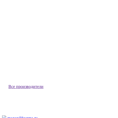
Съемник масляных фильтров, 60-140 мм, цепной KING TONY
3204
3204
В наличии
1 388 ₽
В корзину
Съемник масляных фильтров, 60-140 мм, ременной KING
TONY 3203
3203
В наличии
1 900 ₽
В корзину
Все производители