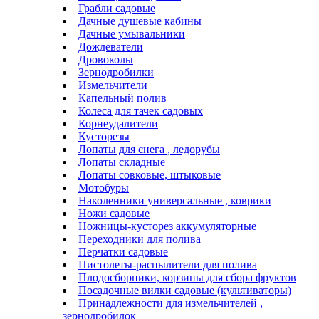
Грабли садовые
Дачные душевые кабины
Дачные умывальники
Дождеватели
Дровоколы
Зернодробилки
Измельчители
Капельный полив
Колеса для тачек садовых
Корнеудалители
Кусторезы
Лопаты для снега , ледорубы
Лопаты складные
Лопаты совковые, штыковые
Мотобуры
Наколенники универсальные , коврики
Ножи садовые
Ножницы-кусторез аккумуляторные
Переходники для полива
Перчатки садовые
Пистолеты-распылители для полива
Плодосборники, корзины для сбора фруктов
Посадочные вилки садовые (культиваторы)
Принадлежности для измельчителей ,
зернодробилок