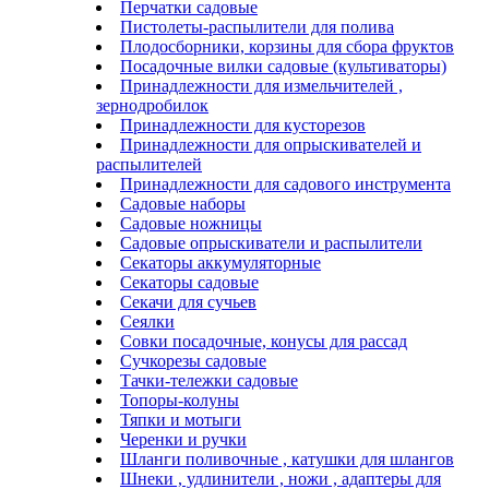
Перчатки садовые
Пистолеты-распылители для полива
Плодосборники, корзины для сбора фруктов
Посадочные вилки садовые (культиваторы)
Принадлежности для измельчителей ,
зернодробилок
Принадлежности для кусторезов
Принадлежности для опрыскивателей и
распылителей
Принадлежности для садового инструмента
Садовые наборы
Садовые ножницы
Садовые опрыскиватели и распылители
Секаторы аккумуляторные
Секаторы садовые
Секачи для сучьев
Сеялки
Совки посадочные, конусы для рассад
Сучкорезы садовые
Тачки-тележки садовые
Топоры-колуны
Тяпки и мотыги
Черенки и ручки
Шланги поливочные , катушки для шлангов
Шнеки , удлинители , ножи , адаптеры для