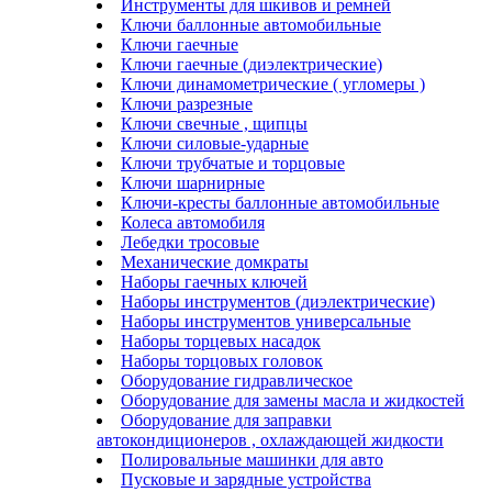
Инструменты для шкивов и ремней
Ключи баллонные автомобильные
Ключи гаечные
Ключи гаечные (диэлектрические)
Ключи динамометрические ( угломеры )
Ключи разрезные
Ключи свечные , щипцы
Ключи силовые-ударные
Ключи трубчатые и торцовые
Ключи шарнирные
Ключи-кресты баллонные автомобильные
Колеса автомобиля
Лебедки тросовые
Механические домкраты
Наборы гаечных ключей
Наборы инструментов (диэлектрические)
Наборы инструментов универсальные
Наборы торцевых насадок
Наборы торцовых головок
Оборудование гидравлическое
Оборудование для замены масла и жидкостей
Оборудование для заправки
автокондиционеров , охлаждающей жидкости
Полировальные машинки для авто
Пусковые и зарядные устройства