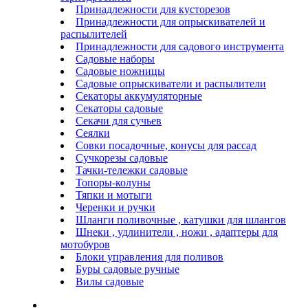
Принадлежности для кусторезов
Принадлежности для опрыскивателей и
распылителей
Принадлежности для садового инструмента
Садовые наборы
Садовые ножницы
Садовые опрыскиватели и распылители
Секаторы аккумуляторные
Секаторы садовые
Секачи для сучьев
Сеялки
Совки посадочные, конусы для рассад
Сучкорезы садовые
Тачки-тележки садовые
Топоры-колуны
Тяпки и мотыги
Черенки и ручки
Шланги поливочные , катушки для шлангов
Шнеки , удлинители , ножи , адаптеры для
мотобуров
Блоки управления для поливов
Буры садовые ручные
Вилы садовые