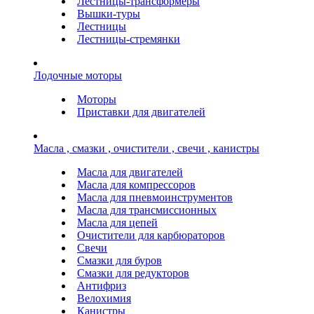
Лестницы-трансформеры
Вышки-туры
Лестницы
Лестницы-стремянки
Лодочные моторы
Моторы
Приставки для двигателей
Масла , смазки , очистители , свечи , канистры
Масла для двигателей
Масла для компрессоров
Масла для пневмоинструментов
Масла для трансмиссионных
Масла для цепей
Очистители для карбюраторов
Свечи
Смазки для буров
Смазки для редукторов
Антифриз
Велохимия
Канистры