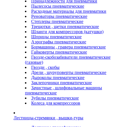
Принадлежности для пневматики
Пылесосы пневматические
Расходные материалы для пневматики
Реноваторы пневматические
Степлеры пневматические
Трещотки , щетки пневматические
Шланги для компрессоров (катушки)
Шприцы пневматические
Аэрографы пневматические
Бормашины , гравера пневматические
Гайковерты пневматические
Гвозде-скобозабиватели пневматические
(газовые)
Гвозди , скобы
Дрели , шуруповерты пневматические
Дыроколы пневматические
Заклепочники пневматические
Зачистные , шлифовальные машины
пневматические
Зубилы пневматические
Колеса для компрессоров
Лестницы-стремянки , вышки-туры