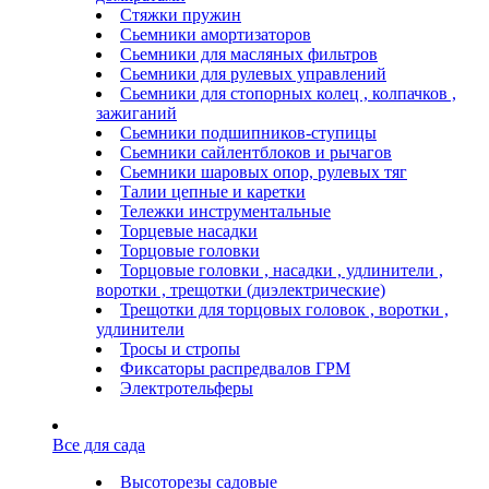
Стяжки пружин
Сьемники амортизаторов
Сьемники для масляных фильтров
Сьемники для рулевых управлений
Сьемники для стопорных колец , колпачков ,
зажиганий
Сьемники подшипников-ступицы
Сьемники сайлентблоков и рычагов
Сьемники шаровых опор, рулевых тяг
Талии цепные и каретки
Тележки инструментальные
Торцевые насадки
Торцовые головки
Торцовые головки , насадки , удлинители ,
воротки , трещотки (диэлектрические)
Трещотки для торцовых головок , воротки ,
удлинители
Тросы и стропы
Фиксаторы распредвалов ГРМ
Электротельферы
Все для сада
Высоторезы садовые