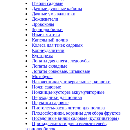
Грабли садовые
Дачные душевые кабины
Дачные умывальники
Дождеватели
Дровоколы
Зернодробилки
Измельчители
Капельный полив
Колеса для тачек садовых
Корнеудалители
Кусторезы
Лопаты для снега , ледорубы
Лопаты складные
Лопаты совковые, штыковые
Мотобуры
Наколенники универсальные , коврики
Ножи садовые
Ножницы-кусторез аккумуляторные
Переходники для полива
Перчатки садовые
Пистолеты-распылители для полива
Плодосборники, корзины для сбора фруктов
Посадочные вилки садовые (культиваторы)
Принадлежности для измельчителей ,
зернодробилок