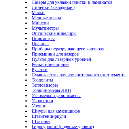
Лазеры для укладки плитки и ламинатов
Линейки ( складные )
Маяки
Мерные ленты
Мишени
Мультиметры
Оптические нивелиры
Пирометры
Правила
Приборы неразрушающего контроля
Приемники для лазеров
Пульты для лазерных уровней
Рейки нивелирные
Рулетки
Сумки-чехлы для измерительного инструмента
Теодолиты
Тепловизоры
Толщиномеры ЛКП
Угломеры и уклономеры
Угольники
Уровни
Шнуры для каменщиков
Штангенциркули
Штативы
Гидроуровни (водяные уровни)