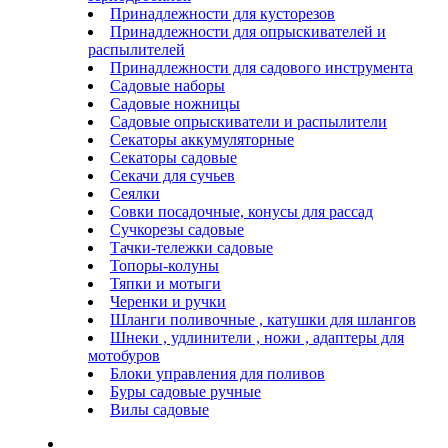
Принадлежности для кусторезов
Принадлежности для опрыскивателей и
распылителей
Принадлежности для садового инструмента
Садовые наборы
Садовые ножницы
Садовые опрыскиватели и распылители
Секаторы аккумуляторные
Секаторы садовые
Секачи для сучьев
Сеялки
Совки посадочные, конусы для рассад
Сучкорезы садовые
Тачки-тележки садовые
Топоры-колуны
Тяпки и мотыги
Черенки и ручки
Шланги поливочные , катушки для шлангов
Шнеки , удлинители , ножи , адаптеры для
мотобуров
Блоки управления для поливов
Буры садовые ручные
Вилы садовые