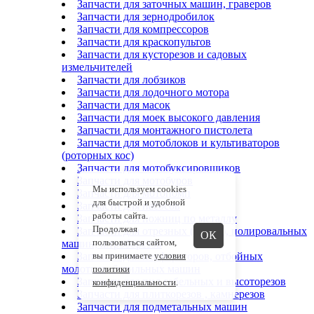
Запчасти для заточных машин, граверов
Запчасти для зернодробилок
Запчасти для компрессоров
Запчасти для краскопультов
Запчасти для кусторезов и садовых
измельчителей
Запчасти для лобзиков
Запчасти для лодочного мотора
Запчасти для масок
Запчасти для моек высокого давления
Запчасти для монтажного пистолета
Запчасти для мотоблоков и культиваторов
(роторных кос)
Запчасти для мотобуксировщиков
Запчасти для мотобуров
Мы используем cookies
Запчасти для мотопомп
для быстрой и удобной
Запчасти для насосов
работы сайта.
Запчасти для ножниц по металлу
Продолжая
Запчасти для отрезных (УШМ), полировальных
ОК
пользоваться сайтом,
машин, штроборезов
Запчасти для перфораторов, отбойных
вы принимаете
условия
молотков, бурильных машин
политики
Запчасти для пил сабельных и высоторезов
конфиденциальности
.
Запчасти для плиткорезов , камнерезов
Запчасти для подметальных машин