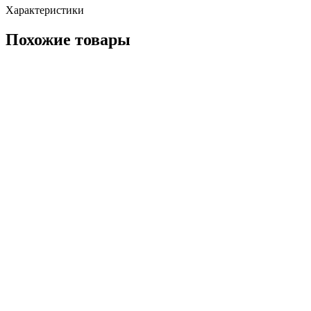
Характеристики
Похожие товары
Щетка с щетиной для пылесоса, универсальная, L 270 мм UN1
Twist Fixx 3236 (30 см)
UN1
В наличии
2 624 ₽
В корзину
Расширяющий пластмассовый адаптер DN 35/37 для
пылесосов Karcher (6.902-058.0)
6.902-058.0
В наличии
2 426 ₽
В корзину
Щелевая насадка для очистки труднодоступных мест с
помощью пылесосов для сухой уборки Karcher VC 2, VC 3
(9.764-089.0)