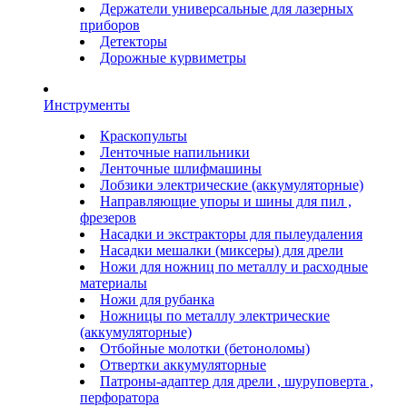
Держатели универсальные для лазерных
приборов
Детекторы
Дорожные курвиметры
Инструменты
Краскопульты
Ленточные напильники
Ленточные шлифмашины
Лобзики электрические (аккумуляторные)
Направляющие упоры и шины для пил ,
фрезеров
Насадки и экстракторы для пылеудаления
Насадки мешалки (миксеры) для дрели
Ножи для ножниц по металлу и расходные
материалы
Ножи для рубанка
Ножницы по металлу электрические
(аккумуляторные)
Отбойные молотки (бетоноломы)
Отвертки аккумуляторные
Патроны-адаптер для дрели , шуруповерта ,
перфоратора