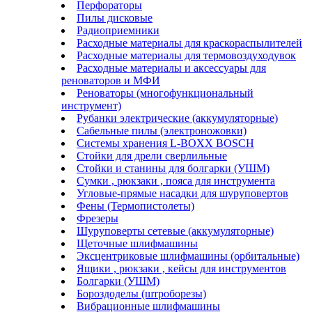
Перфораторы
Пилы дисковые
Радиоприемники
Расходные материалы для краскораспылителей
Расходные материалы для термовоздуходувок
Расходные материалы и аксессуары для
реноваторов и МФИ
Реноваторы (многофункциональный
инструмент)
Рубанки электрические (аккумуляторные)
Сабельные пилы (электроножовки)
Системы хранения L-BOXX BOSCH
Стойки для дрели сверлильные
Стойки и станины для болгарки (УШМ)
Сумки , рюкзаки , пояса для инструмента
Угловые-прямые насадки для шуруповертов
Фены (Термопистолеты)
Фрезеры
Шуруповерты сетевые (аккумуляторные)
Щеточные шлифмашины
Эксцентриковые шлифмашины (орбитальные)
Ящики , рюкзаки , кейсы для инструментов
Болгарки (УШМ)
Бороздоделы (штроборезы)
Вибрационные шлифмашины