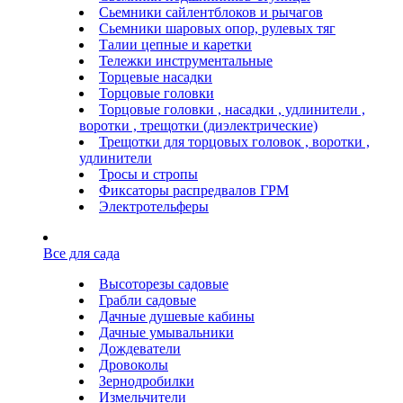
Сьемники сайлентблоков и рычагов
Сьемники шаровых опор, рулевых тяг
Талии цепные и каретки
Тележки инструментальные
Торцевые насадки
Торцовые головки
Торцовые головки , насадки , удлинители ,
воротки , трещотки (диэлектрические)
Трещотки для торцовых головок , воротки ,
удлинители
Тросы и стропы
Фиксаторы распредвалов ГРМ
Электротельферы
Все для сада
Высоторезы садовые
Грабли садовые
Дачные душевые кабины
Дачные умывальники
Дождеватели
Дровоколы
Зернодробилки
Измельчители