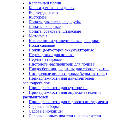
Капельный полив
Колеса для тачек садовых
Корнеудалители
Кусторезы
Лопаты для снега , ледорубы
Лопаты складные
Лопаты совковые, штыковые
Мотобуры
Наколенники универсальные , коврики
Ножи садовые
Ножницы-кусторез аккумуляторные
Переходники для полива
Перчатки садовые
Пистолеты-распылители для полива
Плодосборники, корзины для сбора фруктов
Посадочные вилки садовые (культиваторы)
Принадлежности для измельчителей ,
зернодробилок
Принадлежности для кусторезов
Принадлежности для опрыскивателей и
распылителей
Принадлежности для садового инструмента
Садовые наборы
Садовые ножницы
Садовые опрыскиватели и распылители