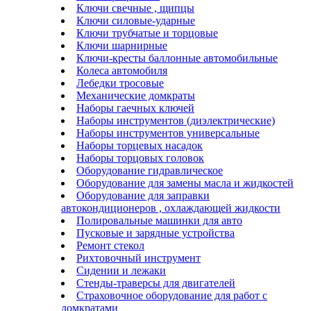
Ключи свечные , щипцы
Ключи силовые-ударные
Ключи трубчатые и торцовые
Ключи шарнирные
Ключи-кресты баллонные автомобильные
Колеса автомобиля
Лебедки тросовые
Механические домкраты
Наборы гаечных ключей
Наборы инструментов (диэлектрические)
Наборы инструментов универсальные
Наборы торцевых насадок
Наборы торцовых головок
Оборудование гидравлическое
Оборудование для замены масла и жидкостей
Оборудование для заправки
автокондиционеров , охлаждающей жидкости
Полировальные машинки для авто
Пусковые и зарядные устройства
Ремонт стекол
Рихтовочный инструмент
Сидении и лежаки
Стенды-траверсы для двигателей
Страховочное оборудование для работ с
домкратами