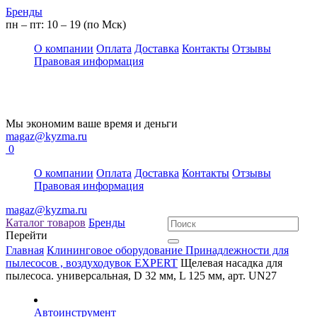
Бренды
пн – пт: 10 – 19 (по Мск)
О компании
Оплата
Доставка
Контакты
Отзывы
Правовая информация
Мы экономим ваше время и деньги
magaz@kyzma.ru
0
О компании
Оплата
Доставка
Контакты
Отзывы
Правовая информация
magaz@kyzma.ru
Каталог товаров
Бренды
Перейти
Главная
Клининговое оборудование
Принадлежности для
пылесосов , воздуходувок
EXPERT
Щелевая насадка для
пылесоса. универсальная, D 32 мм, L 125 мм, арт. UN27
Автоинструмент