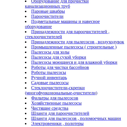
Оборудование для прочистки
канализационных труб
Паровые швабры
Пароочистители
Подметальные машины и навесное
оборудование
Принадлежности для пароочистителей ,
стеклоочистителей
Принадлежности для пылесосов , воздуходувок
Промышленные пылесосы ( строительные )
Пылесосы для золы
Пылесосы для сухой уборки
Пылесосы моющиеся и для влажной уборки
Роботы для чистки бассейнов
Роботы пылесосы
Ручной инвентарь
Садовые пылесосы
Стеклоочистители-скрепки
(многофункциональные-очистители)
Фильтры для пылесосов
Хозяйственные пылесосы
Чистящие средства
Шланги для пароочистителей
Шланги для пылесосов , поломоечных машин
Электровеники , полотеры