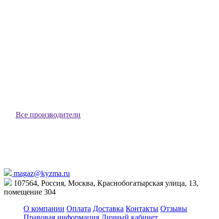
В наличии
926 ₽
В корзину
Угольная щётка для УШМ-115/650(40) JLW Вихрь (арт.
61/83/197) (1 шт.)
61/83/197
В наличии
191 ₽
В корзину
Все производители
magaz@kyzma.ru
107564, Россия, Москва, Краснобогатырская улица, 13,
помещение 304
О компании
Оплата
Доставка
Контакты
Отзывы
Правовая информация
Личный кабинет