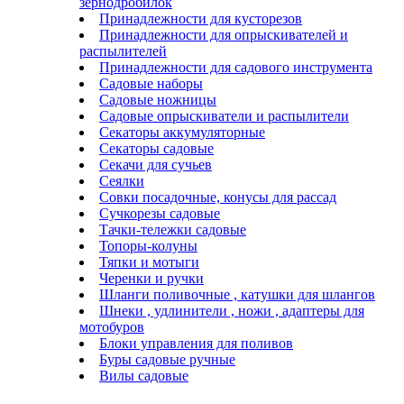
зернодробилок
Принадлежности для кусторезов
Принадлежности для опрыскивателей и
распылителей
Принадлежности для садового инструмента
Садовые наборы
Садовые ножницы
Садовые опрыскиватели и распылители
Секаторы аккумуляторные
Секаторы садовые
Секачи для сучьев
Сеялки
Совки посадочные, конусы для рассад
Сучкорезы садовые
Тачки-тележки садовые
Топоры-колуны
Тяпки и мотыги
Черенки и ручки
Шланги поливочные , катушки для шлангов
Шнеки , удлинители , ножи , адаптеры для
мотобуров
Блоки управления для поливов
Буры садовые ручные
Вилы садовые