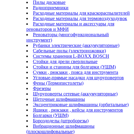
Пилы дисковые
Радиоприемники
Расходные материалы для краскораспылителей
Расходные материалы для термовоздуходувок
Расходные материалы и аксессуары для
реноваторов и МФИ
Реноваторы (многофункциональный
инструмент)
Рубанки электрические (аккумуляторные)
Сабельные пилы (электроножовки)
Системы хранения L-BOXX BOSCH
Стойки для дрели сверлильные
Стойки и станины для болгарки (УШМ)
Сумки , рюкзаки , пояса для инструмента
Угловые-прямые насадки для шуруповертов
Фены (Термопистолеты)
Фрезеры
Шуруповерты сетевые (аккумуляторные)
Щеточные шлифмашины
Эксцентриковые шлифмашины (орбитальные)
Ящики , рюкзаки , кейсы для инструментов
Болгарки (УШМ)
Бороздоделы (штроборезы)
Вибрационные шлифмашины
(плоскошлифовальные)