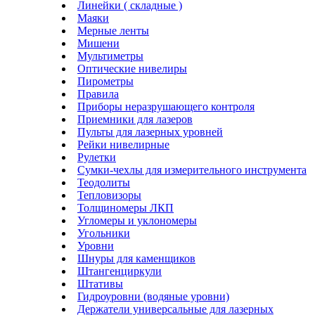
Линейки ( складные )
Маяки
Мерные ленты
Мишени
Мультиметры
Оптические нивелиры
Пирометры
Правила
Приборы неразрушающего контроля
Приемники для лазеров
Пульты для лазерных уровней
Рейки нивелирные
Рулетки
Сумки-чехлы для измерительного инструмента
Теодолиты
Тепловизоры
Толщиномеры ЛКП
Угломеры и уклономеры
Угольники
Уровни
Шнуры для каменщиков
Штангенциркули
Штативы
Гидроуровни (водяные уровни)
Держатели универсальные для лазерных