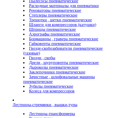
Пылесосы пневматические
Расходные материалы для пневматики
Реноваторы пневматические
Степлеры пневматические
Трещотки , щетки пневматические
Шланги для компрессоров (катушки)
Шприцы пневматические
Аэрографы пневматические
Бормашины , гравера пневматические
Гайковерты пневматические
Гвозде-скобозабиватели пневматические
(газовые)
Гвозди , скобы
Дрели , шуруповерты пневматические
Дыроколы пневматические
Заклепочники пневматические
Зачистные , шлифовальные машины
пневматические
Зубилы пневматические
Колеса для компрессоров
Лестницы-стремянки , вышки-туры
Лестницы-трансформеры