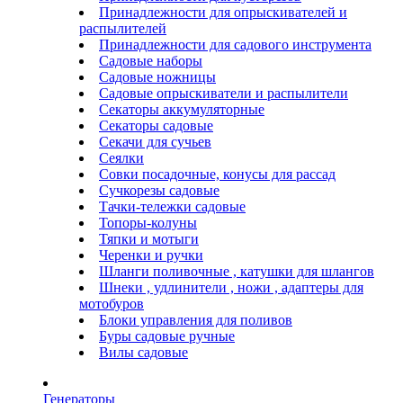
Принадлежности для опрыскивателей и
распылителей
Принадлежности для садового инструмента
Садовые наборы
Садовые ножницы
Садовые опрыскиватели и распылители
Секаторы аккумуляторные
Секаторы садовые
Секачи для сучьев
Сеялки
Совки посадочные, конусы для рассад
Сучкорезы садовые
Тачки-тележки садовые
Топоры-колуны
Тяпки и мотыги
Черенки и ручки
Шланги поливочные , катушки для шлангов
Шнеки , удлинители , ножи , адаптеры для
мотобуров
Блоки управления для поливов
Буры садовые ручные
Вилы садовые
Генераторы