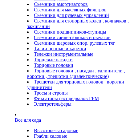
Сьемники амортизаторов
Сьемники для масляных фильтров
Сьемники для рулевых управлений
Сьемники для стопорных колец , колпачков ,
зажиганий
Сьемники подшипников-ступицы
Сьемники сайлентблоков и рычагов
Сьемники шаровых опор, рулевых тяг
Талии цепные и каретки
Тележки инструментальные
Торцевые насадки
Торцовые головки
Торцовые головки , насадки , удлинители ,
воротки , трещотки (диэлектрические)
Трещотки для торцовых головок , воротки ,
удлинители
Тросы и стропы
Фиксаторы распредвалов ГРМ
Электротельферы
Все для сада
Высоторезы садовые
Грабли садовые