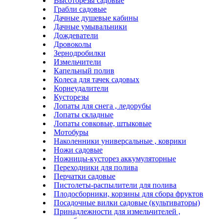
Высоторезы садовые
Грабли садовые
Дачные душевые кабины
Дачные умывальники
Дождеватели
Дровоколы
Зернодробилки
Измельчители
Капельный полив
Колеса для тачек садовых
Корнеудалители
Кусторезы
Лопаты для снега , ледорубы
Лопаты складные
Лопаты совковые, штыковые
Мотобуры
Наколенники универсальные , коврики
Ножи садовые
Ножницы-кусторез аккумуляторные
Переходники для полива
Перчатки садовые
Пистолеты-распылители для полива
Плодосборники, корзины для сбора фруктов
Посадочные вилки садовые (культиваторы)
Принадлежности для измельчителей ,