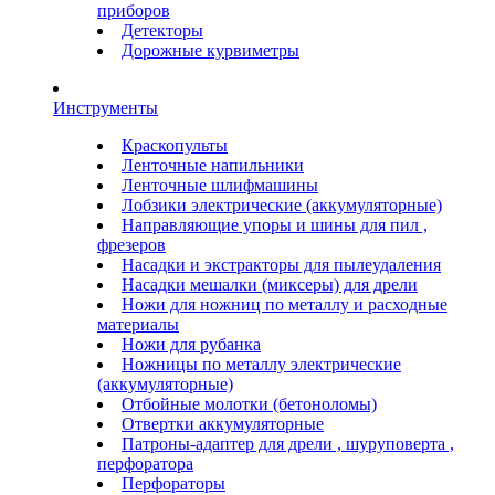
приборов
Детекторы
Дорожные курвиметры
Инструменты
Краскопульты
Ленточные напильники
Ленточные шлифмашины
Лобзики электрические (аккумуляторные)
Направляющие упоры и шины для пил ,
фрезеров
Насадки и экстракторы для пылеудаления
Насадки мешалки (миксеры) для дрели
Ножи для ножниц по металлу и расходные
материалы
Ножи для рубанка
Ножницы по металлу электрические
(аккумуляторные)
Отбойные молотки (бетоноломы)
Отвертки аккумуляторные
Патроны-адаптер для дрели , шуруповерта ,
перфоратора
Перфораторы