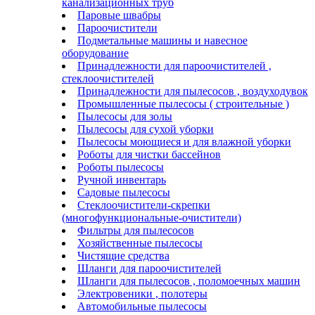
канализационных труб
Паровые швабры
Пароочистители
Подметальные машины и навесное
оборудование
Принадлежности для пароочистителей ,
стеклоочистителей
Принадлежности для пылесосов , воздуходувок
Промышленные пылесосы ( строительные )
Пылесосы для золы
Пылесосы для сухой уборки
Пылесосы моющиеся и для влажной уборки
Роботы для чистки бассейнов
Роботы пылесосы
Ручной инвентарь
Садовые пылесосы
Стеклоочистители-скрепки
(многофункциональные-очистители)
Фильтры для пылесосов
Хозяйственные пылесосы
Чистящие средства
Шланги для пароочистителей
Шланги для пылесосов , поломоечных машин
Электровеники , полотеры
Автомобильные пылесосы