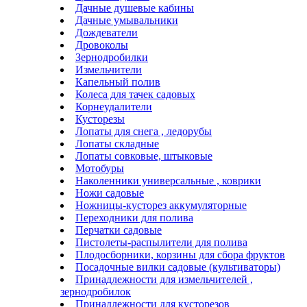
Дачные душевые кабины
Дачные умывальники
Дождеватели
Дровоколы
Зернодробилки
Измельчители
Капельный полив
Колеса для тачек садовых
Корнеудалители
Кусторезы
Лопаты для снега , ледорубы
Лопаты складные
Лопаты совковые, штыковые
Мотобуры
Наколенники универсальные , коврики
Ножи садовые
Ножницы-кусторез аккумуляторные
Переходники для полива
Перчатки садовые
Пистолеты-распылители для полива
Плодосборники, корзины для сбора фруктов
Посадочные вилки садовые (культиваторы)
Принадлежности для измельчителей ,
зернодробилок
Принадлежности для кусторезов