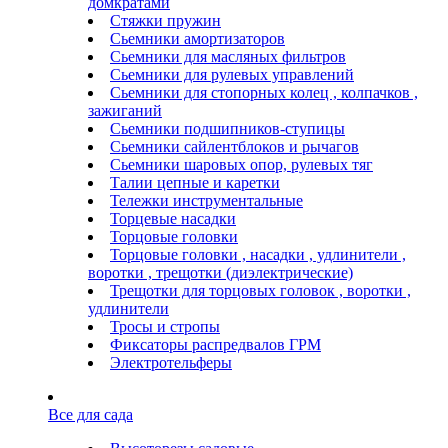
домкратами
Стяжки пружин
Сьемники амортизаторов
Сьемники для масляных фильтров
Сьемники для рулевых управлений
Сьемники для стопорных колец , колпачков ,
зажиганий
Сьемники подшипников-ступицы
Сьемники сайлентблоков и рычагов
Сьемники шаровых опор, рулевых тяг
Талии цепные и каретки
Тележки инструментальные
Торцевые насадки
Торцовые головки
Торцовые головки , насадки , удлинители ,
воротки , трещотки (диэлектрические)
Трещотки для торцовых головок , воротки ,
удлинители
Тросы и стропы
Фиксаторы распредвалов ГРМ
Электротельферы
Все для сада