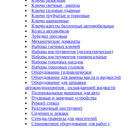
Ключи разрезные
Ключи свечные , щипцы
Ключи силовые-ударные
Ключи трубчатые и торцовые
Ключи шарнирные
Ключи-кресты баллонные автомобильные
Колеса автомобиля
Лебедки тросовые
Механические домкраты
Наборы гаечных ключей
Наборы инструментов (диэлектрические)
Наборы инструментов универсальные
Наборы торцевых насадок
Наборы торцовых головок
Оборудование гидравлическое
Оборудование для замены масла и жидкостей
Оборудование для заправки
автокондиционеров , охлаждающей жидкости
Полировальные машинки для авто
Пусковые и зарядные устройства
Ремонт стекол
Рихтовочный инструмент
Сидении и лежаки
Стенды-траверсы для двигателей
Страховочное оборудование для работ с