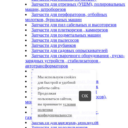
Запчасти для отрезных (УШМ), полировальных
машин, штроборезов
Запчасти для перфораторов, отбойных
молотков, бурильных машин
Запчасти для пил сабельных и высоторезов
Запчасти для плиткорезов , камнерезов
Запчасти для подметальных машин
Запчасти для пылесосов
Запчасти для рубанков
Запчасти для садовых опрыскивателей
Запчасти для сварочного оборудования , пуско-
зарядных устройств , стабилизаторов ,
автотрансформаторов
Запчасти для снегоуборщиков
Запчасти для станков
Мы используем cookies
Запчасти для строительных фенов
для быстрой и удобной
Запчасти для тельферов и лебёдок
работы сайта.
Запчасти для теплооборудований
Продолжая
ОК
Запчасти для торцовочных (раскосов),
пользоваться сайтом,
монтажных пил
вы принимаете
условия
Запчасти для тракторов
политики
Запчасти для триммеров, мотокос,
конфиденциальности
.
газонокосилок, райдеров, аэраторов
Запчасти для фрезеров, рейсмусов
Запчасти для холодильников