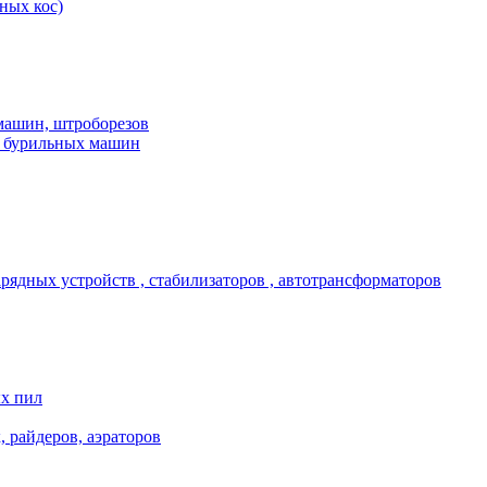
ных кос)
машин, штроборезов
, бурильных машин
арядных устройств , стабилизаторов , автотрансформаторов
ых пил
, райдеров, аэраторов