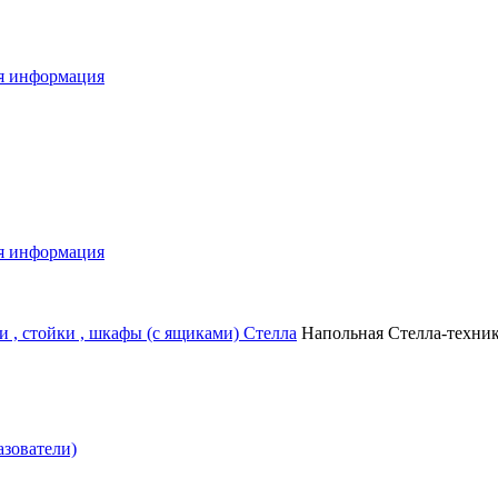
я информация
я информация
и , стойки , шкафы (с ящиками)
Стелла
Напольная Стелла-техник
зователи)