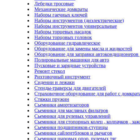
Лебедки тросовые
Механические домкраты
Наборы гаечных ключей
Наборы инструментов (диэлектрические)
Наборы инструментов универсальные
Наборы торцевых насадок
Наборы торцовых головок
Оборудование гидравлическое
Оборудование для замены масла и жидкостей
Оборудование для заправки автокондиционеров
Полировальные машинки для авто
Пусковые и зарядные устройства
Ремонт стекол
Рихтовочный инструмент
Сидении и лежаки
Стенды-траверсы для двигателей
Страховочное оборудование для работ с домкра
Стяжки пружин
Сьемники амортизаторов
Сьемники для масляных фильтров
Сьемники для рулевых управлений
Сьемники для стопорных колец , колпачков , за
Сьемники подшипников-ступицы
Сьемники сайлентблоков и рычагов
Сьемники шаровых опор, рулевых тяг