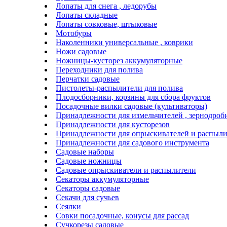
Лопаты для снега , ледорубы
Лопаты складные
Лопаты совковые, штыковые
Мотобуры
Наколенники универсальные , коврики
Ножи садовые
Ножницы-кусторез аккумуляторные
Переходники для полива
Перчатки садовые
Пистолеты-распылители для полива
Плодосборники, корзины для сбора фруктов
Посадочные вилки садовые (культиваторы)
Принадлежности для измельчителей , зернодроб
Принадлежности для кусторезов
Принадлежности для опрыскивателей и распыли
Принадлежности для садового инструмента
Садовые наборы
Садовые ножницы
Садовые опрыскиватели и распылители
Секаторы аккумуляторные
Секаторы садовые
Секачи для сучьев
Сеялки
Совки посадочные, конусы для рассад
Сучкорезы садовые