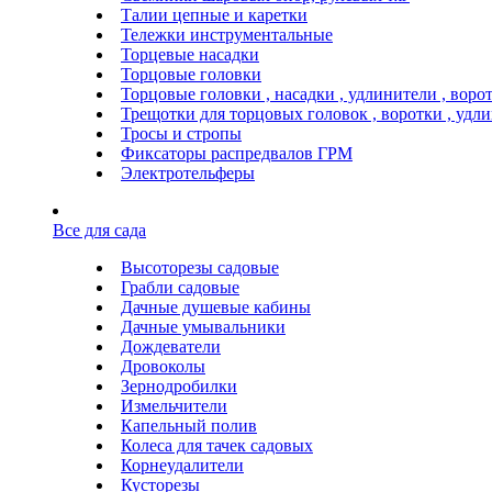
Талии цепные и каретки
Тележки инструментальные
Торцевые насадки
Торцовые головки
Торцовые головки , насадки , удлинители , воро
Трещотки для торцовых головок , воротки , удл
Тросы и стропы
Фиксаторы распредвалов ГРМ
Электротельферы
Все для сада
Высоторезы садовые
Грабли садовые
Дачные душевые кабины
Дачные умывальники
Дождеватели
Дровоколы
Зернодробилки
Измельчители
Капельный полив
Колеса для тачек садовых
Корнеудалители
Кусторезы