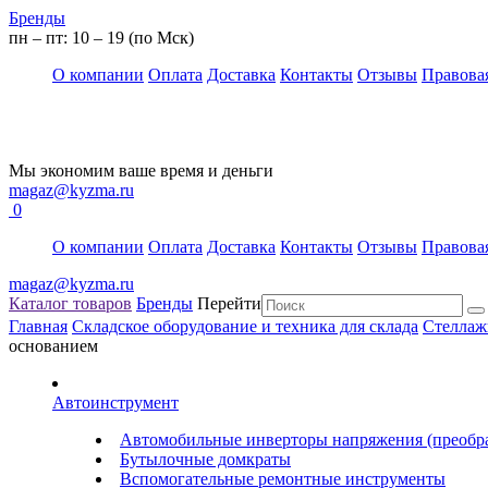
Бренды
пн – пт: 10 – 19 (по Мск)
О компании
Оплата
Доставка
Контакты
Отзывы
Правова
Мы экономим ваше время и деньги
magaz@kyzma.ru
0
О компании
Оплата
Доставка
Контакты
Отзывы
Правова
magaz@kyzma.ru
Каталог товаров
Бренды
Перейти
Главная
Складское оборудование и техника для склада
Стеллаж
основанием
Автоинструмент
Автомобильные инверторы напряжения (преобра
Бутылочные домкраты
Вспомогательные ремонтные инструменты