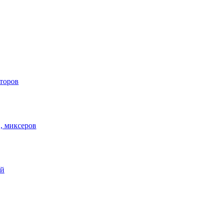
торов
в, миксеров
ей