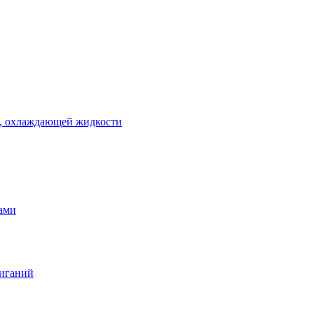
 , охлаждающей жидкости
тами
жиганий