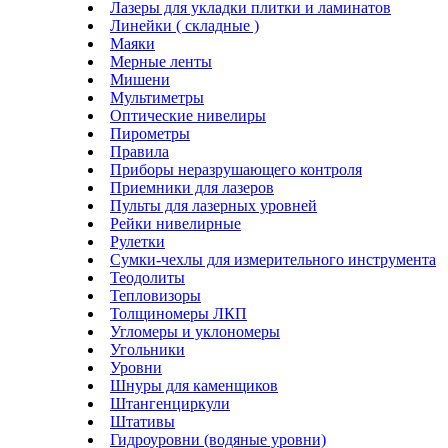
Лазеры для укладки плитки и ламинатов
Линейки ( складные )
Маяки
Мерные ленты
Мишени
Мультиметры
Оптические нивелиры
Пирометры
Правила
Приборы неразрушающего контроля
Приемники для лазеров
Пульты для лазерных уровней
Рейки нивелирные
Рулетки
Сумки-чехлы для измерительного инструмента
Теодолиты
Тепловизоры
Толщиномеры ЛКП
Угломеры и уклономеры
Угольники
Уровни
Шнуры для каменщиков
Штангенциркули
Штативы
Гидроуровни (водяные уровни)