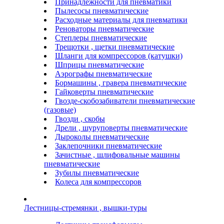
Принадлежности для пневматики
Пылесосы пневматические
Расходные материалы для пневматики
Реноваторы пневматические
Степлеры пневматические
Трещотки , щетки пневматические
Шланги для компрессоров (катушки)
Шприцы пневматические
Аэрографы пневматические
Бормашины , гравера пневматические
Гайковерты пневматические
Гвозде-скобозабиватели пневматические
(газовые)
Гвозди , скобы
Дрели , шуруповерты пневматические
Дыроколы пневматические
Заклепочники пневматические
Зачистные , шлифовальные машины
пневматические
Зубилы пневматические
Колеса для компрессоров
Лестницы-стремянки , вышки-туры