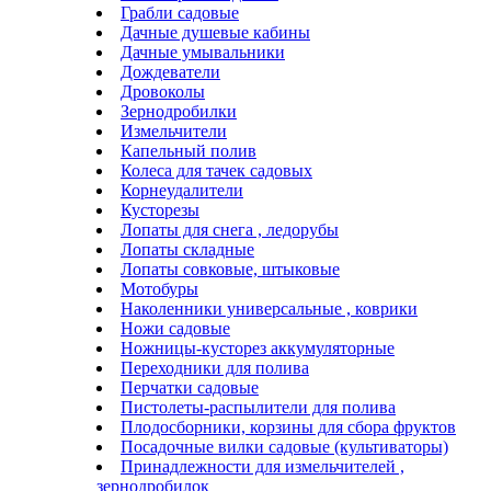
Грабли садовые
Дачные душевые кабины
Дачные умывальники
Дождеватели
Дровоколы
Зернодробилки
Измельчители
Капельный полив
Колеса для тачек садовых
Корнеудалители
Кусторезы
Лопаты для снега , ледорубы
Лопаты складные
Лопаты совковые, штыковые
Мотобуры
Наколенники универсальные , коврики
Ножи садовые
Ножницы-кусторез аккумуляторные
Переходники для полива
Перчатки садовые
Пистолеты-распылители для полива
Плодосборники, корзины для сбора фруктов
Посадочные вилки садовые (культиваторы)
Принадлежности для измельчителей ,
зернодробилок