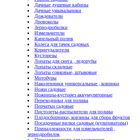
Дачные душевые кабины
Дачные умывальники
Дождеватели
Дровоколы
Зернодробилки
Измельчители
Капельный полив
Колеса для тачек садовых
Корнеудалители
Кусторезы
Лопаты для снега , ледорубы
Лопаты складные
Лопаты совковые, штыковые
Мотобуры
Наколенники универсальные , коврики
Ножи садовые
Ножницы-кусторез аккумуляторные
Переходники для полива
Перчатки садовые
Пистолеты-распылители для полива
Плодосборники, корзины для сбора фруктов
Посадочные вилки садовые (культиваторы)
Принадлежности для измельчителей ,
зернодробилок
Принадлежности для кусторезов