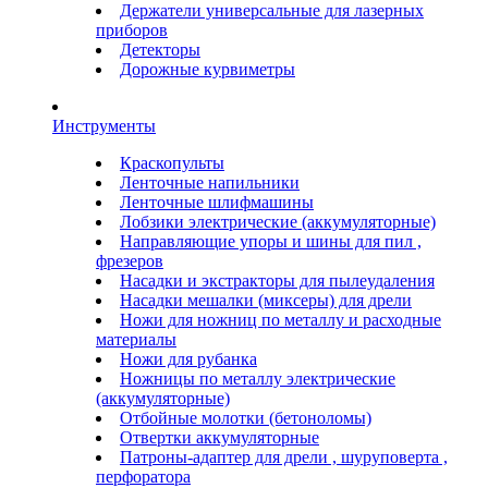
Держатели универсальные для лазерных
приборов
Детекторы
Дорожные курвиметры
Инструменты
Краскопульты
Ленточные напильники
Ленточные шлифмашины
Лобзики электрические (аккумуляторные)
Направляющие упоры и шины для пил ,
фрезеров
Насадки и экстракторы для пылеудаления
Насадки мешалки (миксеры) для дрели
Ножи для ножниц по металлу и расходные
материалы
Ножи для рубанка
Ножницы по металлу электрические
(аккумуляторные)
Отбойные молотки (бетоноломы)
Отвертки аккумуляторные
Патроны-адаптер для дрели , шуруповерта ,
перфоратора