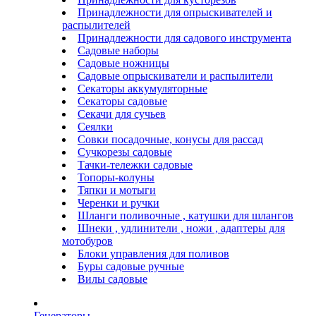
Принадлежности для опрыскивателей и
распылителей
Принадлежности для садового инструмента
Садовые наборы
Садовые ножницы
Садовые опрыскиватели и распылители
Секаторы аккумуляторные
Секаторы садовые
Секачи для сучьев
Сеялки
Совки посадочные, конусы для рассад
Сучкорезы садовые
Тачки-тележки садовые
Топоры-колуны
Тяпки и мотыги
Черенки и ручки
Шланги поливочные , катушки для шлангов
Шнеки , удлинители , ножи , адаптеры для
мотобуров
Блоки управления для поливов
Буры садовые ручные
Вилы садовые
Генераторы