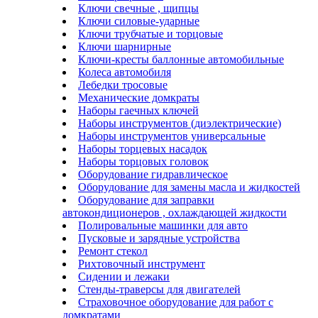
Ключи свечные , щипцы
Ключи силовые-ударные
Ключи трубчатые и торцовые
Ключи шарнирные
Ключи-кресты баллонные автомобильные
Колеса автомобиля
Лебедки тросовые
Механические домкраты
Наборы гаечных ключей
Наборы инструментов (диэлектрические)
Наборы инструментов универсальные
Наборы торцевых насадок
Наборы торцовых головок
Оборудование гидравлическое
Оборудование для замены масла и жидкостей
Оборудование для заправки
автокондиционеров , охлаждающей жидкости
Полировальные машинки для авто
Пусковые и зарядные устройства
Ремонт стекол
Рихтовочный инструмент
Сидении и лежаки
Стенды-траверсы для двигателей
Страховочное оборудование для работ с
домкратами