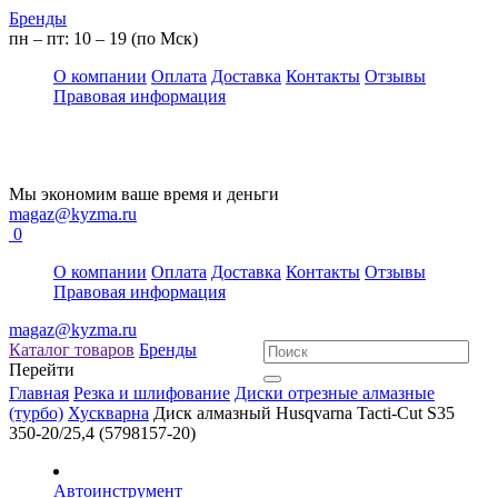
Бренды
пн – пт: 10 – 19 (по Мск)
О компании
Оплата
Доставка
Контакты
Отзывы
Правовая информация
Мы экономим ваше время и деньги
magaz@kyzma.ru
0
О компании
Оплата
Доставка
Контакты
Отзывы
Правовая информация
magaz@kyzma.ru
Каталог товаров
Бренды
Перейти
Главная
Резка и шлифование
Диски отрезные алмазные
(турбо)
Хускварна
Диск алмазный Husqvarna Tacti-Cut S35
350-20/25,4 (5798157-20)
Автоинструмент