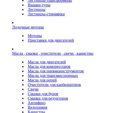
Лестницы-трансформеры
Вышки-туры
Лестницы
Лестницы-стремянки
Лодочные моторы
Моторы
Приставки для двигателей
Масла , смазки , очистители , свечи , канистры
Масла для двигателей
Масла для компрессоров
Масла для пневмоинструментов
Масла для трансмиссионных
Масла для цепей
Очистители для карбюраторов
Свечи
Смазки для буров
Смазки для редукторов
Антифриз
Велохимия
Канистры