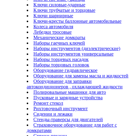
Ключи силовые-ударные
Ключи трубчатые и торцовые
Ключи шарнирные
Ключи-кресты баллонные автомобильные
Колеса автомобиля
Лебедки тросовые
Механические домкраты
Наборы гаечных ключей
Наборы инструментов (диэлектрические)
Наборы инструментов универсальные
Наборы торцевых насадок
Наборы торцовых головок
Оборудование гидравлическое
Оборудование для замены масла и жидкостей
Оборудование для заправки
автокондиционеров , охлаждающей жидкости
Полировальные машинки для авто
Пусковые и зарядные устройства
Ремонт стекол
Рихтовочный инструмент
Сидении и лежаки
Стенды-траверсы для двигателей
Страховочное оборудование для работ с
домкратами
Стяжки пружин