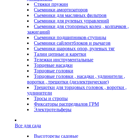
Стяжки пружин
Сьемники амортизаторов
Сьемники для масляных фильтров
Сьемники для рулевых управлений
Сьемники для стопорных колец , колпачков ,
зажиганий
Сьемники подшипников-ступицы
Сьемники сайлентблоков и рычагов
Сьемники шаровых опор, рулевых тяг
Талии цепные и каретки
Тележки инструментальные
Торцевые насадки
Торцовые головки
Торцовые головки , насадки , удлинители ,
воротки , трещотки (диэлектрические)
Трещотки для торцовых головок , воротки ,
удлинители
Тросы и стропы
Фиксаторы распредвалов ГРМ
Электротельферы
Все для сада
Высоторезы садовые