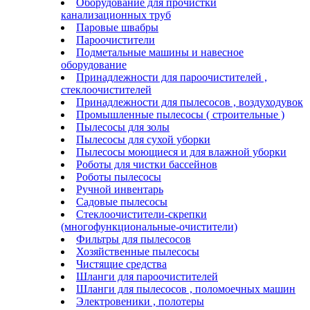
Оборудование для прочистки
канализационных труб
Паровые швабры
Пароочистители
Подметальные машины и навесное
оборудование
Принадлежности для пароочистителей ,
стеклоочистителей
Принадлежности для пылесосов , воздуходувок
Промышленные пылесосы ( строительные )
Пылесосы для золы
Пылесосы для сухой уборки
Пылесосы моющиеся и для влажной уборки
Роботы для чистки бассейнов
Роботы пылесосы
Ручной инвентарь
Садовые пылесосы
Стеклоочистители-скрепки
(многофункциональные-очистители)
Фильтры для пылесосов
Хозяйственные пылесосы
Чистящие средства
Шланги для пароочистителей
Шланги для пылесосов , поломоечных машин
Электровеники , полотеры