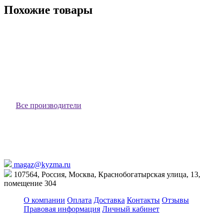
Похожие товары
Диск алмазный отрезной Турбо - сегментный, 230 х 22,2 мм,
сухая резка Вихрь 73/10/3/22
73/10/3/22
В наличии
1 390 ₽
В корзину
Все производители
magaz@kyzma.ru
107564, Россия, Москва, Краснобогатырская улица, 13,
помещение 304
О компании
Оплата
Доставка
Контакты
Отзывы
Правовая информация
Личный кабинет