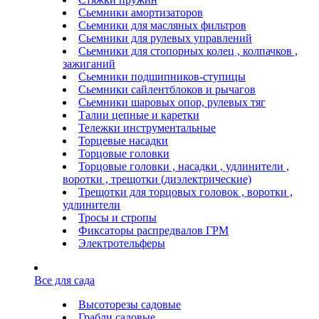
Сьемники амортизаторов
Сьемники для масляных фильтров
Сьемники для рулевых управлений
Сьемники для стопорных колец , колпачков ,
зажиганий
Сьемники подшипников-ступицы
Сьемники сайлентблоков и рычагов
Сьемники шаровых опор, рулевых тяг
Талии цепные и каретки
Тележки инструментальные
Торцевые насадки
Торцовые головки
Торцовые головки , насадки , удлинители ,
воротки , трещотки (диэлектрические)
Трещотки для торцовых головок , воротки ,
удлинители
Тросы и стропы
Фиксаторы распредвалов ГРМ
Электротельферы
Все для сада
Высоторезы садовые
Грабли садовые