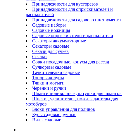
Принадлежности для кусторезов
Принадлежности для опрыскивателей и
распылителей
Принадлежности для садового инструмента
Садовые наборы
Садовые ножницы
Садовые опрыскиватели и распылители
Секаторы аккумуляторные
Секаторы садовые
Секачи для сучьев
Сеялки
Совки посадочные, конусы для рассад
Сучкорезы садовые
Тачки-тележки садовые
Топоры-колуны
Тяпки и мотыги
Черенки и ручки
Шланги поливочные , катушки для шлангов
Шнеки , удлинители , ножи , адаптеры для
мотобуров
Блоки управления для поливов
Буры садовые ручные
Вилы садовые