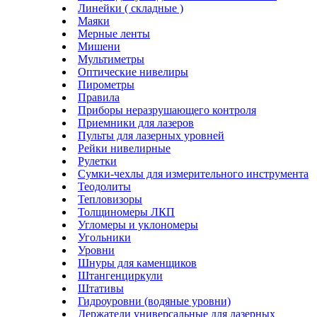
Линейки ( складные )
Маяки
Мерные ленты
Мишени
Мультиметры
Оптические нивелиры
Пирометры
Правила
Приборы неразрушающего контроля
Приемники для лазеров
Пульты для лазерных уровней
Рейки нивелирные
Рулетки
Сумки-чехлы для измерительного инструмента
Теодолиты
Тепловизоры
Толщиномеры ЛКП
Угломеры и уклономеры
Угольники
Уровни
Шнуры для каменщиков
Штангенциркули
Штативы
Гидроуровни (водяные уровни)
Держатели универсальные для лазерных