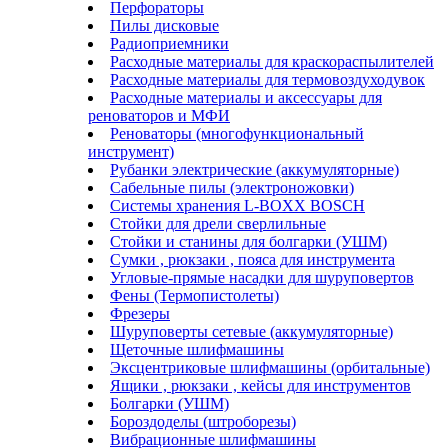
Перфораторы
Пилы дисковые
Радиоприемники
Расходные материалы для краскораспылителей
Расходные материалы для термовоздуходувок
Расходные материалы и аксессуары для
реноваторов и МФИ
Реноваторы (многофункциональный
инструмент)
Рубанки электрические (аккумуляторные)
Сабельные пилы (электроножовки)
Системы хранения L-BOXX BOSCH
Стойки для дрели сверлильные
Стойки и станины для болгарки (УШМ)
Сумки , рюкзаки , пояса для инструмента
Угловые-прямые насадки для шуруповертов
Фены (Термопистолеты)
Фрезеры
Шуруповерты сетевые (аккумуляторные)
Щеточные шлифмашины
Эксцентриковые шлифмашины (орбитальные)
Ящики , рюкзаки , кейсы для инструментов
Болгарки (УШМ)
Бороздоделы (штроборезы)
Вибрационные шлифмашины